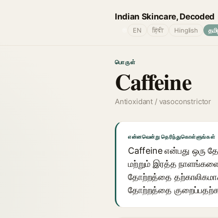
Indian Skincare, Decoded
🌐
EN
हिंदी
Hinglish
தமி
பொருள்
Caffeine
Antioxidant / vasoconstrictor
என்னவென்று தெரிந்துகொள்ளுங்கள்
Caffeine என்பது ஒரு தோ
மற்றும் இரத்த நாளங்களை
தோற்றத்தை தற்காலிகமாக க
தோற்றத்தை குறைப்பதற்கா