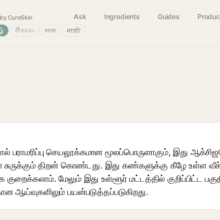
Ask
Ingredients
Guides
Produc
by CureSkin
ழ்
తెలుగు
বাংলা
मराठी
ல் பராமரிப்பு செயலூக்கமான மூலப்பொருளாகும், இது ஆக்சிஜனேற
 சுருக்கும் திறன் கொண்டது. இது கண்களுக்கு கீழே உள்ள வீக்
ுறைக்கலாம். மேலும் இது உள்ளூர் மட்டத்தில் குறிப்பிட்ட பகு
ன ஆய்வுகளிலும் பயன்படுத்தப்படுகிறது.