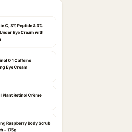
in C, 3% Peptide & 3%
 Under Eye Cream with
n
nol 0 1 Caffeine
zing Eye Cream
l Plant Retinol Crème
ing Raspberry Body Scrub
ich - 175g