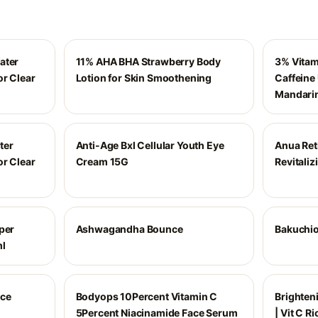
ater
11% AHA BHA Strawberry Body
3% Vitam
or Clear
Lotion for Skin Smoothening
Caffeine
Mandari
ter
Anti-Age Bxl Cellular Youth Eye
Anua Reti
or Clear
Cream 15G
Revitali
per
Ashwagandha Bounce
Bakuchio
ml
ace
Bodyops 10Percent Vitamin C
Brighten
5Percent Niacinamide Face Serum
| Vit C R