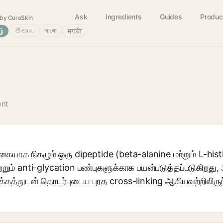
Ask
Ingredients
Guides
Produc
by CureSkin
ழ்
తెలుగు
বাংলা
मराठी
ent
ையாக நிகழும் ஒரு dipeptide (beta-alanine மற்றும் L-histi
மற்றும் anti-glycation பண்புகளுக்காக பயன்படுத்தப்படுகிறது
ாக்கத்துடன் தொடர்புடைய புரத cross-linking ஆகியவற்றிலிரு