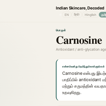
Indian Skincare, Decoded
🌐
EN
हिंदी
Hinglish
தமி
பொருள்
Carnosine
Antioxidant / anti-glycation ag
என்னவென்று தெரிந்துகொள்ளுங்கள்
Carnosine என்பது இயற்க
பாதிப்பில் antioxidant 
மற்றும் சருமத்தின் வயத
உதவுகிறது.