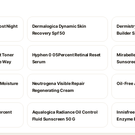
st Night
Dermalogica Dynamic Skin
Dermistr
Recovery Spf 50
Builder 
t Toner
Hyphen 0 05Percent Retinal Reset
Mirabell
he Way
Serum
Sunscre
 Moisture
Neutrogena Visible Repair
Oil-Free
Regenerating Cream
ercent
Aqualogica Radiance Oil Control
Innisfre
Fluid Sunscreen 50 G
Enzyme B