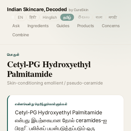
Indian Skincare, Decoded
by CureSkin
🌐
EN
हिंदी
Hinglish
தமிழ்
తెలుగు
বাংলা
मराठी
Ask
Ingredients
Guides
Products
Concerns
Combine
பொருள்
Cetyl-PG Hydroxyethyl
Palmitamide
Skin-conditioning emollient / pseudo-ceramide
என்னவென்று தெரிந்துகொள்ளுங்கள்
Cetyl-PG Hydroxyethyl Palmitamide
என்பது இயற்கையான தோல் ceramides-ஐ
பிரதিபலிக்கப் பயன்படுத்தப்படும் ஒரு