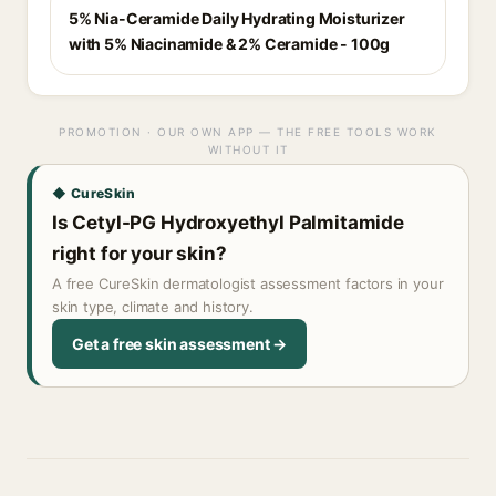
5% Nia-Ceramide Daily Hydrating Moisturizer
with 5% Niacinamide & 2% Ceramide - 100g
PROMOTION · OUR OWN APP — THE FREE TOOLS WORK
WITHOUT IT
◆ CureSkin
Is Cetyl-PG Hydroxyethyl Palmitamide
right for your skin?
A free CureSkin dermatologist assessment factors in your
skin type, climate and history.
Get a free skin assessment →