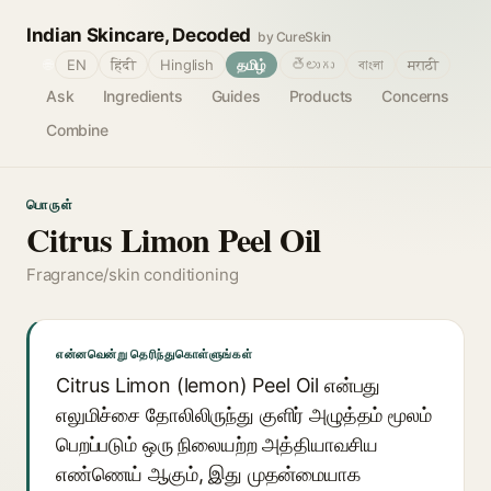
Indian Skincare, Decoded
by CureSkin
🌐
EN
हिंदी
Hinglish
தமிழ்
తెలుగు
বাংলা
मराठी
Ask
Ingredients
Guides
Products
Concerns
Combine
பொருள்
Citrus Limon Peel Oil
Fragrance/skin conditioning
என்னவென்று தெரிந்துகொள்ளுங்கள்
Citrus Limon (lemon) Peel Oil என்பது
எலுமிச்சை தோலிலிருந்து குளிர் அழுத்தம் மூலம்
பெறப்படும் ஒரு நிலையற்ற அத்தியாவசிய
எண்ணெய் ஆகும், இது முதன்மையாக