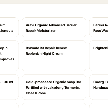
Balm
Aravi Organic Advanced Barrier
Barrier R
Calendula
Repair Moisturizer
Face Wa
cylic
Bravado R3 Repair Renew
Brighten
t
Replenish Night Cream
 Improves
 - 100 ml
Cold-processed Organic Soap Bar
Coorgi C
Fortified with Lakadong Turmeric,
Handmad
Ghee & Rose