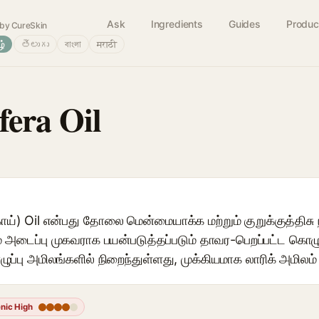
Ask
Ingredients
Guides
Produc
by CureSkin
ழ்
తెలుగు
বাংলা
मराठी
fera Oil
ய்) Oil என்பது தோலை மென்மையாக்க மற்றும் குறுக்குத்திசு ந
் அடைப்பு முகவராக பயன்படுத்தப்படும் தாவர-பெறப்பட்ட கொழ
ழுப்பு அமிலங்களில் நிறைந்துள்ளது, முக்கியமாக லாரிக் அமில
nic High