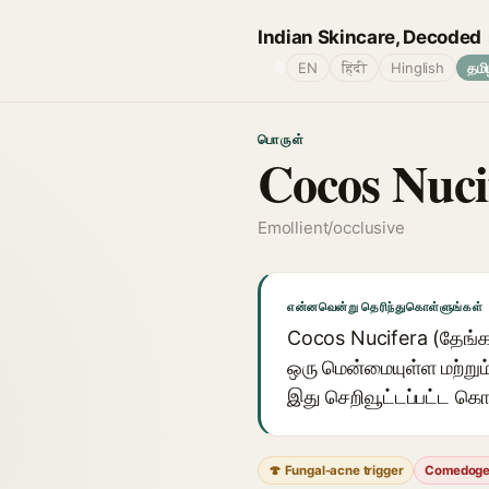
Indian Skincare, Decoded
🌐
EN
हिंदी
Hinglish
தமி
பொருள்
Cocos Nuci
Emollient/occlusive
என்னவென்று தெரிந்துகொள்ளுங்கள்
Cocos Nucifera (தேங்கா
ஒரு மென்மையுள்ள மற்றும
இது செறிவூட்டப்பட்ட கொ
🍄 Fungal-acne trigger
Comedoge