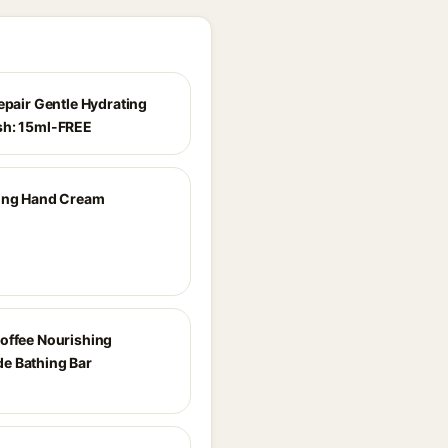
epair Gentle Hydrating
sh: 15ml-FREE
ing Hand Cream
offee Nourishing
e Bathing Bar