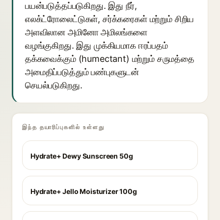
பயன்படுத்தப்படுகிறது. இது நீர்,
எலக்ட்ரோலைட்டுகள், சர்க்கரைகள் மற்றும் சிறிய
அளவிலான அமினோ அமிலங்களை
வழங்குகிறது. இது முக்கியமாக ஈரப்பதம்
தக்கவைக்கும் (humectant) மற்றும் சருமத்தை
அமைதிப்படுத்தும் பண்புகளுடன்
செயல்படுகிறது.
இந்த தயாரிப்புகளில் உள்ளது
Hydrate+ Dewy Sunscreen 50g
Hydrate+ Jello Moisturizer 100g