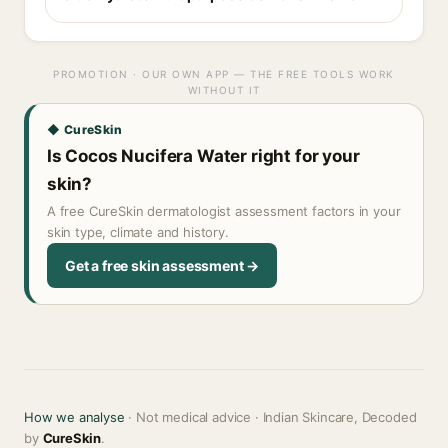
PROMOTION · OUR OWN APP — THE FREE TOOLS WORK
WITHOUT IT
◆ CureSkin
Is Cocos Nucifera Water right for your
skin?
A free CureSkin dermatologist assessment factors in your
skin type, climate and history.
Get a free skin assessment →
How we analyse
· Not medical advice · Indian Skincare, Decoded
by
CureSkin
.