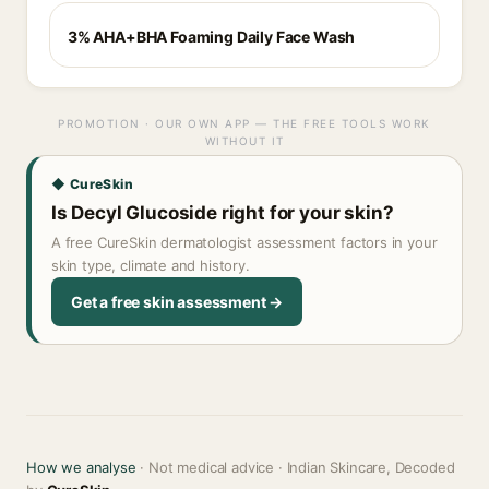
3% AHA+BHA Foaming Daily Face Wash
PROMOTION · OUR OWN APP — THE FREE TOOLS WORK
WITHOUT IT
◆ CureSkin
Is Decyl Glucoside right for your skin?
A free CureSkin dermatologist assessment factors in your
skin type, climate and history.
Get a free skin assessment →
How we analyse
· Not medical advice · Indian Skincare, Decoded