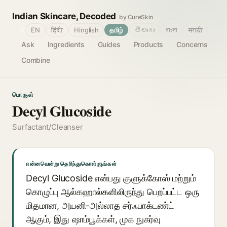
Indian Skincare, Decoded
by CureSkin
🌐
EN
हिंदी
Hinglish
தமிழ்
తెలుగు
বাংলা
मराठी
Ask
Ingredients
Guides
Products
Concerns
Combine
பொருள்
Decyl Glucoside
Surfactant/Cleanser
என்னவென்று தெரிந்துகொள்ளுங்கள்
Decyl Glucoside என்பது குளுக்கோஸ் மற்றும்
கொழுப்பு ஆல்கஹால்களிலிருந்து பெறப்பட்ட ஒரு
மிதமான, அயனி-அல்லாத சர்ஃபாக்டண்ட்
ஆகும், இது ஷாம்பூக்கள், முக நுகர்வு