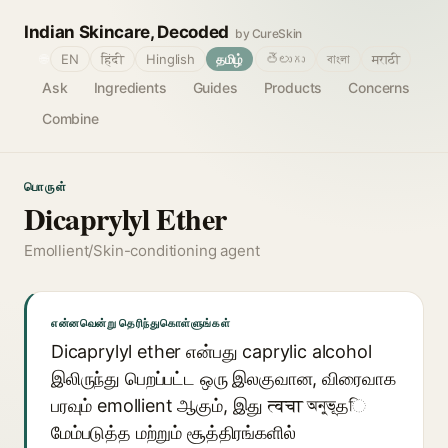
Indian Skincare, Decoded
by CureSkin
🌐
EN
हिंदी
Hinglish
தமிழ்
తెలుగు
বাংলা
मराठी
Ask
Ingredients
Guides
Products
Concerns
Combine
பொருள்
Dicaprylyl Ether
Emollient/Skin-conditioning agent
என்னவென்று தெரிந்துகொள்ளுங்கள்
Dicaprylyl ether என்பது caprylic alcohol
இலிருந்து பெறப்பட்ட ஒரு இலகுவான, விரைவாக
பரவும் emollient ஆகும், இது त्वचा অনুভূதি
மேம்படுத்த மற்றும் சூத்திரங்களில்