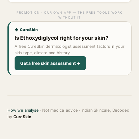
PROMOTION · OUR OWN APP — THE FREE TOOLS WORK
WITHOUT IT
◆ CureSkin
Is Ethoxydiglycol right for your skin?
A free CureSkin dermatologist assessment factors in your
skin type, climate and history.
Get a free skin assessment →
How we analyse
· Not medical advice · Indian Skincare, Decoded
by
CureSkin
.