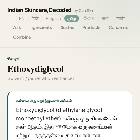
Indian Skincare, Decoded
by CureSkin
🌐
EN
हिंदी
Hinglish
தமிழ்
తెలుగు
বাংলা
मराठी
Ask
Ingredients
Guides
Products
Concerns
Combine
பொருள்
Ethoxydiglycol
Solvent / penetration enhancer
என்னவென்று தெரிந்துகொள்ளுங்கள்
Ethoxydiglycol (diethylene glycol
monoethyl ether) என்பது ஒரு கிளைகோல்
ஈதர் ஆகும், இது প্রধানமாக ஒரு கரைப்பான்
மற்றும் பாகுத்தன்மை குறைப்பான் என