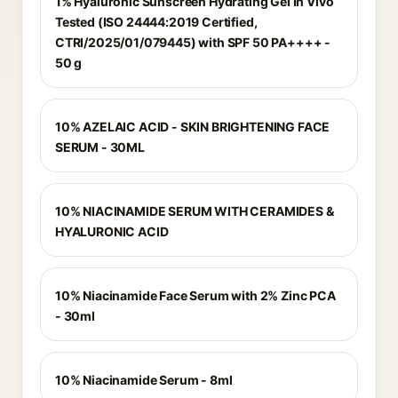
1% Hyaluronic Sunscreen Hydrating Gel In Vivo
Tested (ISO 24444:2019 Certified,
CTRI/2025/01/079445) with SPF 50 PA++++ -
50 g
10% AZELAIC ACID - SKIN BRIGHTENING FACE
SERUM - 30ML
10% NIACINAMIDE SERUM WITH CERAMIDES &
HYALURONIC ACID
10% Niacinamide Face Serum with 2% Zinc PCA
- 30ml
10% Niacinamide Serum - 8ml