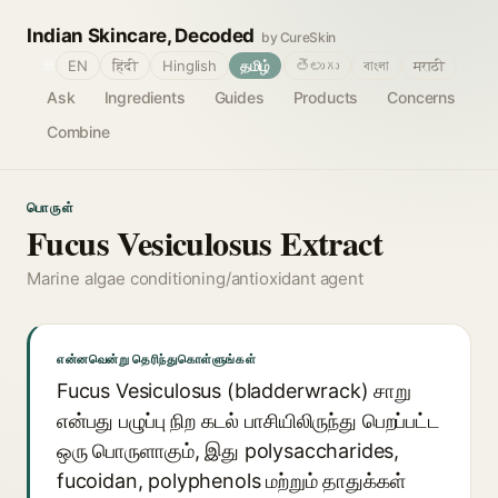
Indian Skincare, Decoded
by CureSkin
🌐
EN
हिंदी
Hinglish
தமிழ்
తెలుగు
বাংলা
मराठी
Ask
Ingredients
Guides
Products
Concerns
Combine
பொருள்
Fucus Vesiculosus Extract
Marine algae conditioning/antioxidant agent
என்னவென்று தெரிந்துகொள்ளுங்கள்
Fucus Vesiculosus (bladderwrack) சாறு
என்பது பழுப்பு நிற கடல் பாசியிலிருந்து பெறப்பட்ட
ஒரு பொருளாகும், இது polysaccharides,
fucoidan, polyphenols மற்றும் தாதுக்கள்