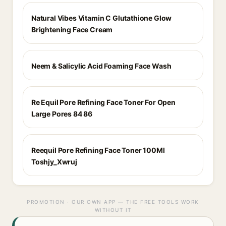
Natural Vibes Vitamin C Glutathione Glow
Brightening Face Cream
Neem & Salicylic Acid Foaming Face Wash
Re Equil Pore Refining Face Toner For Open
Large Pores 84 86
Reequil Pore Refining Face Toner 100Ml
Toshjy_Xwruj
PROMOTION · OUR OWN APP — THE FREE TOOLS WORK
WITHOUT IT