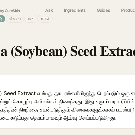
Ask
Ingredients
Guides
Produc
by CureSkin
ழ்
తెలుగు
বাংলা
मराठी
ja (Soybean) Seed Extra
 Seed Extract என்பது தாவரங்களிலிருந்து பெறப்படும் ஒரு ச
ற்றும் கொழுப்பு அமிலங்கள் நிறைந்தது. இது சருமப் பராமரிப்பி
ருமத்தின் நிறத்தை சமன்படுத்தும் விளைவுகளுக்காகப் பயன்படுத
டை தடுப்பது தொடர்பாகவும் ஆய்வு செய்யப்படுகிறது.