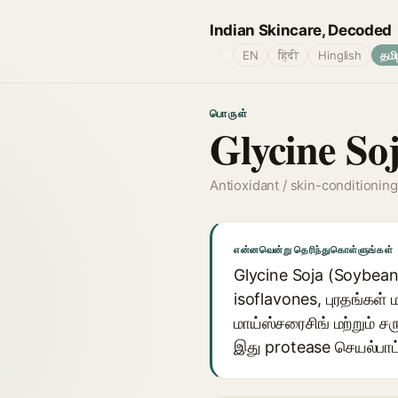
Indian Skincare, Decoded
🌐
EN
हिंदी
Hinglish
தமி
பொருள்
Glycine So
Antioxidant / skin-conditioning
என்னவென்று தெரிந்துகொள்ளுங்கள்
Glycine Soja (Soybean)
isoflavones, புரதங்கள் ம
மாய்ஸ்சரைசிங் மற்றும் ச
இது protease செயல்பாட்