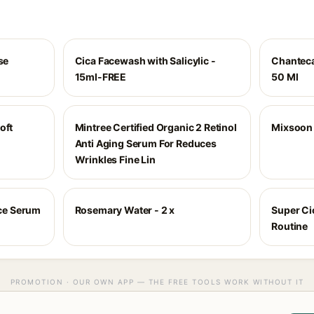
se
Cica Facewash with Salicylic -
Chanteca
15ml-FREE
50 Ml
oft
Mintree Certified Organic 2 Retinol
Mixsoon 
Anti Aging Serum For Reduces
Wrinkles Fine Lin
ace Serum
Rosemary Water - 2 x
Super Cic
Routine
PROMOTION · OUR OWN APP — THE FREE TOOLS WORK WITHOUT IT