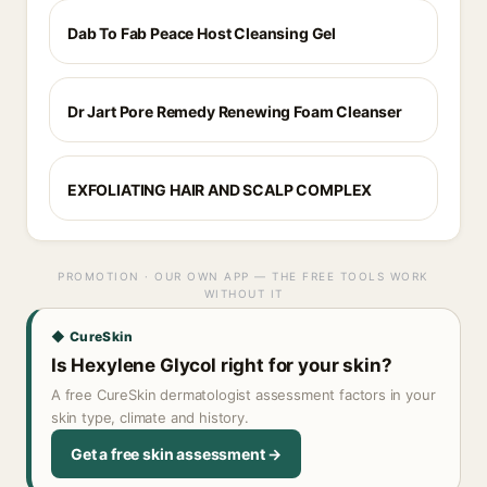
Dab To Fab Peace Host Cleansing Gel
Dr Jart Pore Remedy Renewing Foam Cleanser
EXFOLIATING HAIR AND SCALP COMPLEX
PROMOTION · OUR OWN APP — THE FREE TOOLS WORK
WITHOUT IT
◆ CureSkin
Is Hexylene Glycol right for your skin?
A free CureSkin dermatologist assessment factors in your
skin type, climate and history.
Get a free skin assessment →