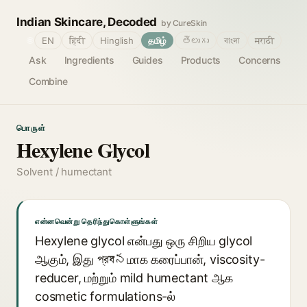
Indian Skincare, Decoded
by CureSkin
🌐
EN
हिंदी
Hinglish
தமிழ்
తెలుగు
বাংলা
मराठी
Ask
Ingredients
Guides
Products
Concerns
Combine
பொருள்
Hexylene Glycol
Solvent / humectant
என்னவென்று தெரிந்துகொள்ளுங்கள்
Hexylene glycol என்பது ஒரு சிறிய glycol
ஆகும், இது প্রধానமாக கரைப்பான், viscosity-
reducer, மற்றும் mild humectant ஆக
cosmetic formulations-ல்