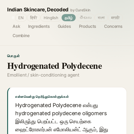
Indian Skincare, Decoded
by CureSkin
🌐
EN
हिंदी
Hinglish
தமிழ்
తెలుగు
বাংলা
मराठी
Ask
Ingredients
Guides
Products
Concerns
Combine
பொருள்
Hydrogenated Polydecene
Emollient / skin-conditioning agent
என்னவென்று தெரிந்துகொள்ளுங்கள்
Hydrogenated Polydecene என்பது
hydrogenated polydecene oligomers
இலிருந்து பெறப்பட்ட ஒரு செயற்கை
ஹைட்ரோகார்பன் எமோலியன்ட் ஆகும், இது