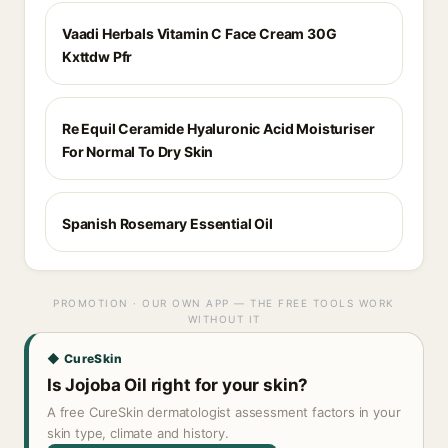
Vaadi Herbals Vitamin C Face Cream 30G
Kxttdw Pfr
Re Equil Ceramide Hyaluronic Acid Moisturiser
For Normal To Dry Skin
Spanish Rosemary Essential Oil
PROMOTION · OUR OWN APP — THE FREE TOOLS WORK
WITHOUT IT
◆ CureSkin
Is Jojoba Oil right for your skin?
A free CureSkin dermatologist assessment factors in your
skin type, climate and history.