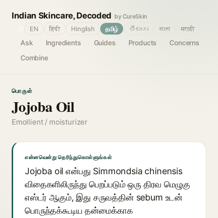
Indian Skincare, Decoded
by CureSkin
🌐
EN
हिंदी
Hinglish
தமிழ்
తెలుగు
বাংলা
मराठी
Ask
Ingredients
Guides
Products
Concerns
Combine
பொருள்
Jojoba Oil
Emollient / moisturizer
என்னவென்று தெரிந்துகொள்ளுங்கள்
Jojoba oil என்பது Simmondsia chinensis
விதைகளிலிருந்து பெறப்படும் ஒரு திரவ மெழுகு
எஸ்டர் ஆகும், இது சருவத்தின் sebum உடன்
பொருந்தக்கூடிய தன்மைக்காக