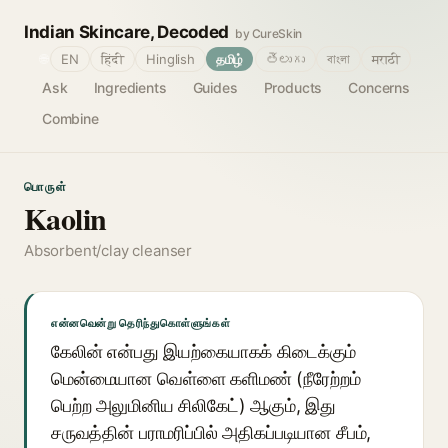
Indian Skincare, Decoded
by CureSkin
🌐
EN
हिंदी
Hinglish
தமிழ்
తెలుగు
বাংলা
मराठी
Ask
Ingredients
Guides
Products
Concerns
Combine
பொருள்
Kaolin
Absorbent/clay cleanser
என்னவென்று தெரிந்துகொள்ளுங்கள்
கேலின் என்பது இயற்கையாகக் கிடைக்கும்
மென்மையான வெள்ளை களிமண் (நீரேற்றம்
பெற்ற அலுமினிய சிலிகேட்) ஆகும், இது
சருவத்தின் பராமரிப்பில் அதிகப்படியான சீபம்,