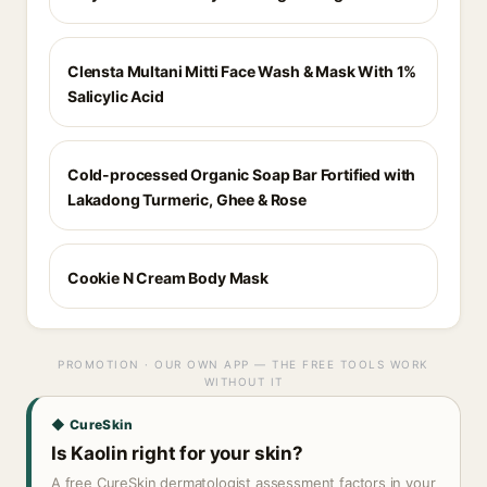
Clensta Multani Mitti Face Wash & Mask With 1%
Salicylic Acid
Cold-processed Organic Soap Bar Fortified with
Lakadong Turmeric, Ghee & Rose
Cookie N Cream Body Mask
PROMOTION · OUR OWN APP — THE FREE TOOLS WORK
WITHOUT IT
◆ CureSkin
Is Kaolin right for your skin?
A free CureSkin dermatologist assessment factors in your