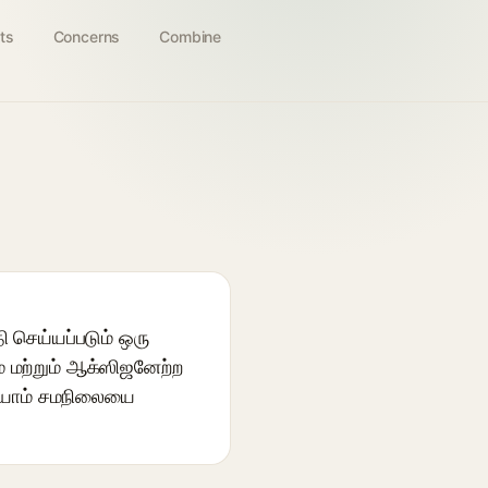
ts
Concerns
Combine
ி செய்யப்படும் ஒரு
் மற்றும் ஆக்ஸிஜனேற்ற
ோபயோம் சமநிலையை