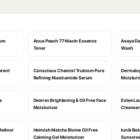
rum
Anua Peach 77 Niacin Essence
Asaya Dai
Toner
Wash
erent
Conscious Chemist Trubiom Pore
Dermalog
Refining Niacinamide Serum
Moisturi
e
Dewrav Brightening & Oil Free Face
Estee Lau
Moisturizer
Cleanser
Retinol
Heimish Matcha Biome Oil Free
Iunik Bet
Calming Gel Moisturizer
Sunscre