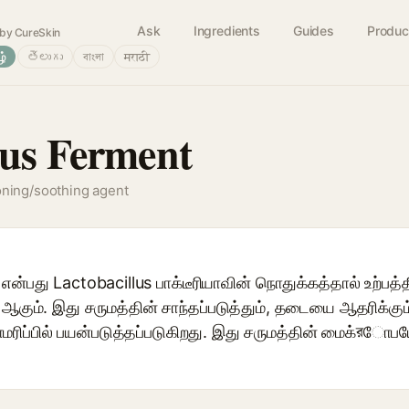
Ask
Ingredients
Guides
Produc
by CureSkin
ழ்
తెలుగు
বাংলা
मराठी
lus Ferment
oning/soothing agent
ன்பது Lactobacillus பாக்டீரியாவின் நொதுக்கத்தால் உற்பத்த
 ஆகும். இது சருமத்தின் சாந்தப்படுத்தும், தடையை ஆதரிக்கும
ராமரிப்பில் பயன்படுத்தப்படுகிறது. இது சருமத்தின் மைக்র