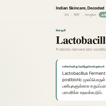
Indian Skincare, Decoded
🌐
EN
हिंदी
Hinglish
தமி
பொருள்
Lactobacil
Probiotic-derived skin conditi
என்னவென்று தெரிந்துகொள்ளுங்கள்
Lactobacillus Ferment எ
postbiotic மூலப்பொருள்
பண்புகளுக்காக சருமப்ப
பராமரிக்க உதவக்கூடும்.