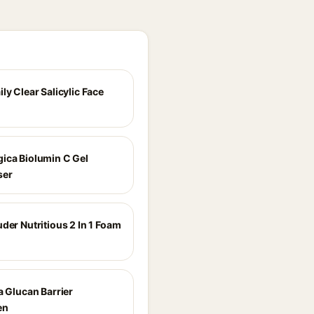
ly Clear Salicylic Face
ica Biolumin C Gel
ser
der Nutritious 2 In 1 Foam
a Glucan Barrier
en