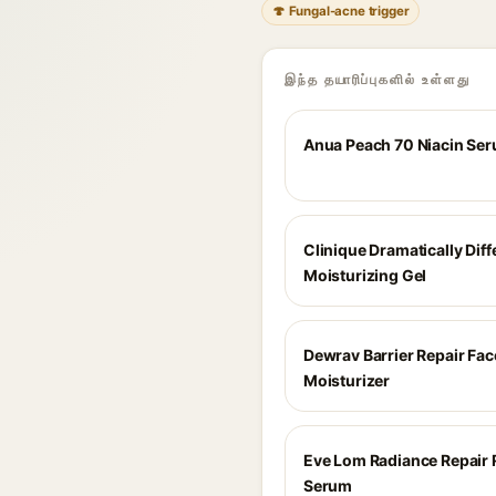
🍄 Fungal-acne trigger
இந்த தயாரிப்புகளில் உள்ளது
Anua Peach 70 Niacin Se
Clinique Dramatically Diff
Moisturizing Gel
Dewrav Barrier Repair Fac
Moisturizer
Eve Lom Radiance Repair 
Serum