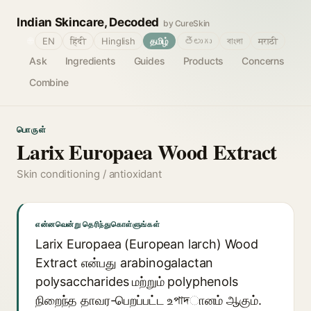
Indian Skincare, Decoded
by CureSkin
🌐
EN
हिंदी
Hinglish
தமிழ்
తెలుగు
বাংলা
मराठी
Ask
Ingredients
Guides
Products
Concerns
Combine
பொருள்
Larix Europaea Wood Extract
Skin conditioning / antioxidant
என்னவென்று தெரிந்துகொள்ளுங்கள்
Larix Europaea (European larch) Wood
Extract என்பது arabinogalactan
polysaccharides மற்றும் polyphenols
நிறைந்த தாவர-பெறப்பட்ட உপাদானம் ஆகும்.