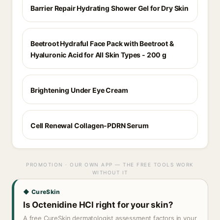
Barrier Repair Hydrating Shower Gel for Dry Skin
Beetroot Hydraful Face Pack with Beetroot &
Hyaluronic Acid for All Skin Types - 200 g
Brightening Under Eye Cream
Cell Renewal Collagen-PDRN Serum
PROMOTION · OUR OWN APP — THE FREE TOOLS WORK
WITHOUT IT
◆ CureSkin
Is Octenidine HCl right for your skin?
A free CureSkin dermatologist assessment factors in your