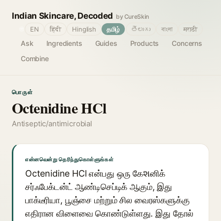
Indian Skincare, Decoded
by CureSkin
🌐
EN
हिंदी
Hinglish
தமிழ்
తెలుగు
বাংলা
मराठी
Ask
Ingredients
Guides
Products
Concerns
Combine
பொருள்
Octenidine HCl
Antiseptic/antimicrobial
என்னவென்று தெரிந்துகொள்ளுங்கள்
Octenidine HCl என்பது ஒரு கேશனிக்
சர்ஃபேக்டன்ட் ஆண்டிசெப்டிக் ஆகும், இது
பாக்டீரியா, பூஞ்சை மற்றும் சில வைரஸ்களுக்கு
எதிரான விளைவை கொண்டுள்ளது. இது தோல்