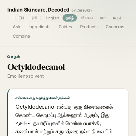
Indian Skincare, Decoded
by CureSkin
🌐
EN
हिंदी
Hinglish
தமிழ்
తెలుగు
বাংলা
मराठी
Ask
Ingredients
Guides
Products
Concerns
Combine
பொருள்
Octyldodecanol
Emollient/solvent
என்னவென்று தெரிந்துகொள்ளுங்கள்
Octyldodecanol என்பது ஒரு கிளைகளைக்
கொண்ட கொழுப்பு ஆல்கஹால் ஆகும், இது
প্রসাधन தயாரிப்புகளில் மென்மையாக்கி,
கரைப்பான் மற்றும் சருமத்தை நல்ல நிலையில்