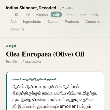
Indian Skincare, Decoded
by CureSkin
🌐
EN
हिंदी
Hinglish
தமிழ்
తెలుగు
বাংলা
मराठी
Ask
Ingredients
Guides
Products
Concerns
Combine
பொருள்
Olea Europaea (Olive) Oil
Emollient / occlusive
என்னவென்று தெரிந்துகொள்ளுங்கள்
ஆலிவ் ஆயிலானது ஒலியிக் ஆசிட்டில்
நிறைந்திருக்கும் தாவர-பயறிய லிபிடாக இருந்து,
சருமத்தை மென்மையாக்கவும் குறுக்கு-த்বக்ക
நீர் இழப்பைக் குறைக்கவும் emollient மற்றும்