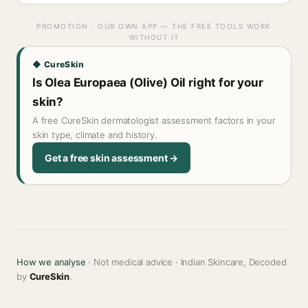
PROMOTION · OUR OWN APP — THE FREE TOOLS WORK
WITHOUT IT
◆ CureSkin
Is Olea Europaea (Olive) Oil right for your
skin?
A free CureSkin dermatologist assessment factors in your
skin type, climate and history.
Get a free skin assessment →
How we analyse
· Not medical advice · Indian Skincare, Decoded
by
CureSkin
.