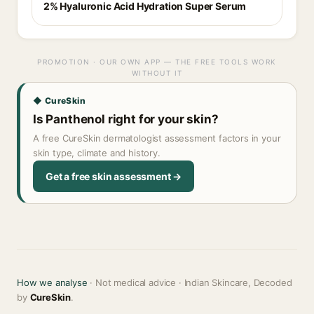
2% Hyaluronic Acid Hydration Super Serum
PROMOTION · OUR OWN APP — THE FREE TOOLS WORK
WITHOUT IT
◆ CureSkin
Is Panthenol right for your skin?
A free CureSkin dermatologist assessment factors in your
skin type, climate and history.
Get a free skin assessment →
How we analyse
· Not medical advice · Indian Skincare, Decoded
by
CureSkin
.