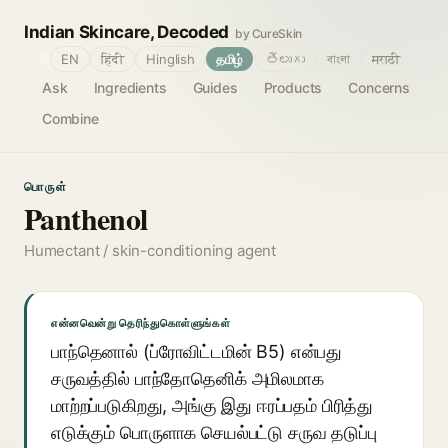
Indian Skincare, Decoded
by CureSkin
🌐
EN
हिंदी
Hinglish
தமிழ்
తెలుగు
বাংলা
मराठी
Ask
Ingredients
Guides
Products
Concerns
Combine
பொருள்
Panthenol
Humectant / skin-conditioning agent
என்னவென்று தெரிந்துகொள்ளுங்கள்
பாந்தெனால் (ப்ரோவிட்டமின் B5) என்பது
சருவத்தில் பாந்தோதெனிக் அமிலமாக
மாற்றப்படுகிறது, அங்கு இது ஈரப்பதம் பிரித்து
எடுக்கும் பொருளாக செயல்பட்டு சருவ தடுப்பு