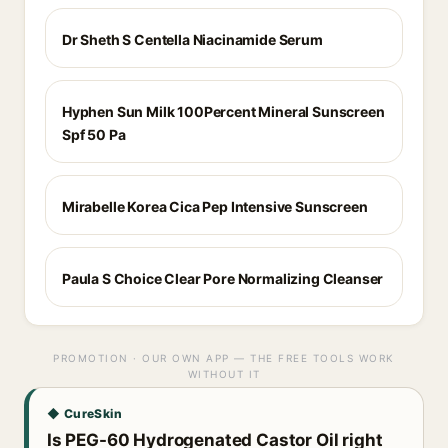
Dr Sheth S Centella Niacinamide Serum
Hyphen Sun Milk 100Percent Mineral Sunscreen
Spf 50 Pa
Mirabelle Korea Cica Pep Intensive Sunscreen
Paula S Choice Clear Pore Normalizing Cleanser
PROMOTION · OUR OWN APP — THE FREE TOOLS WORK
WITHOUT IT
◆ CureSkin
Is PEG-60 Hydrogenated Castor Oil right