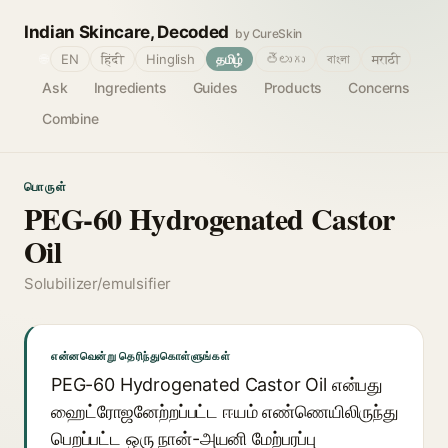
Indian Skincare, Decoded
by CureSkin
🌐
EN
हिंदी
Hinglish
தமிழ்
తెలుగు
বাংলা
मराठी
Ask
Ingredients
Guides
Products
Concerns
Combine
பொருள்
PEG-60 Hydrogenated Castor
Oil
Solubilizer/emulsifier
என்னவென்று தெரிந்துகொள்ளுங்கள்
PEG-60 Hydrogenated Castor Oil என்பது
ஹைட்ரோஜனேற்றப்பட்ட ஈயம் எண்ணெயிலிருந்து
பெறப்பட்ட ஒரு நான்-அயனி மேற்பரப்பு