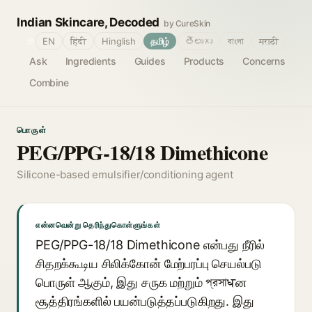
Indian Skincare, Decoded
by CureSkin
🌐
EN
हिंदी
Hinglish
தமிழ்
తెలుగు
বাংলা
मराठी
Ask
Ingredients
Guides
Products
Concerns
Combine
பொருள்
PEG/PPG-18/18 Dimethicone
Silicone-based emulsifier/conditioning agent
என்னவென்று தெரிந்துகொள்ளுங்கள்
PEG/PPG-18/18 Dimethicone என்பது நீரில்
சிதறக்கூடிய சிலிக்கோன் மேற்பரப்பு செயல்படு
பொருள் ஆகும், இது சருக மற்றும் প্রসাधன
சூத்திரங்களில் பயன்படுத்தப்படுகிறது. இது