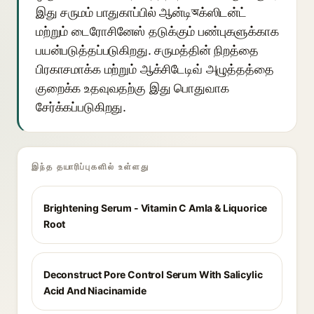
இது சருமம் பாதுகாப்பில் ஆன்டிঅக்ஸிடன்ட்
மற்றும் டைரோசினேஸ் தடுக்கும் பண்புகளுக்காக
பயன்படுத்தப்படுகிறது. சருமத்தின் நிறத்தை
பிரகாசமாக்க மற்றும் ஆக்சிடேடிவ் அழுத்தத்தை
குறைக்க உதவுவதற்கு இது பொதுவாக
சேர்க்கப்படுகிறது.
இந்த தயாரிப்புகளில் உள்ளது
Brightening Serum - Vitamin C Amla & Liquorice
Root
Deconstruct Pore Control Serum With Salicylic
Acid And Niacinamide