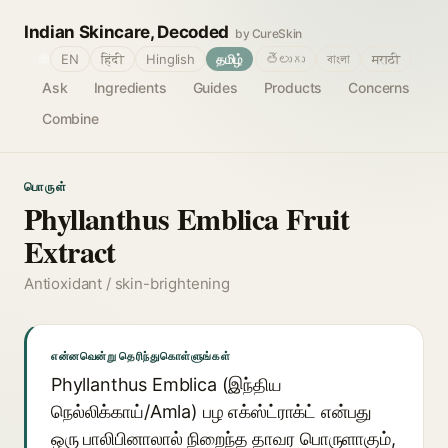
Indian Skincare, Decoded
by CureSkin
🌐
EN
हिंदी
Hinglish
தமிழ்
తెలుగు
বাংলা
मराठी
Ask
Ingredients
Guides
Products
Concerns
Combine
பொருள்
Phyllanthus Emblica Fruit
Extract
Antioxidant / skin-brightening
என்னவென்று தெரிந்துகொள்ளுங்கள்
Phyllanthus Emblica (இந்திய
நெல்லிக்காய்/Amla) பழ எக்ஸ்ட்ராக்ட் என்பது
ஒரு பாலிபினாலால் நிறைந்த தாவர பொருளாகும்,