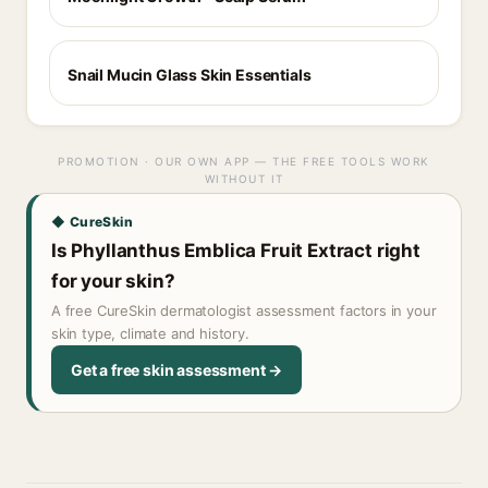
Snail Mucin Glass Skin Essentials
PROMOTION · OUR OWN APP — THE FREE TOOLS WORK
WITHOUT IT
◆ CureSkin
Is Phyllanthus Emblica Fruit Extract right
for your skin?
A free CureSkin dermatologist assessment factors in your
skin type, climate and history.
Get a free skin assessment →