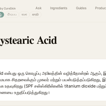
Ask
Ingredients
Guides
Produc
by CureSkin
ழ்
తెలుగు
বাংলা
मराठी
ystearic Acid
d என்பது ஒரு கொழுப்பு அமிலத்தின் வழித்தோன்றல் ஆகும், இ
ையாக சிதறவைக்கும் முகவர் மற்றும் பயன்படுத்தப்படுகிறது, 
 உதவுகிறது (SPF சன்ஸ்கிரீன்களில் titanium dioxide மற்றும
ையை உறுதிப்படுத்துகிறது।