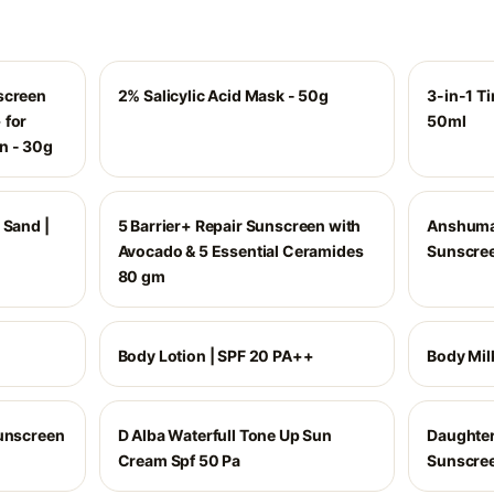
screen
2% Salicylic Acid Mask - 50g
3-in-1 Ti
 for
50ml
n - 30g
 Sand |
5 Barrier+ Repair Sunscreen with
Anshumal
Avocado & 5 Essential Ceramides
Sunscree
80 gm
Body Lotion | SPF 20 PA++
Body Mil
Sunscreen
D Alba Waterfull Tone Up Sun
Daughter
Cream Spf 50 Pa
Sunscree