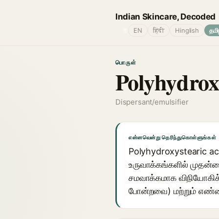
Indian Skincare, Decoded
🌐
EN
हिंदी
Hinglish
தமி
பொருள்
Polyhydrox
Dispersant/emulsifier
என்னவென்று தெரிந்துகொள்ளுங்கள்
Polyhydroxystearic aci
உருவாக்கங்களில் முதன்ம
சமவாக்கமாக விநியோகிக்க
போன்றவை) மற்றும் எண்ண