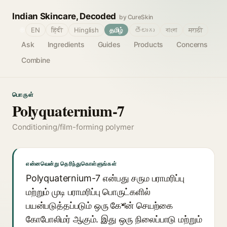
Indian Skincare, Decoded
by CureSkin
🌐
EN
हिंदी
Hinglish
தமிழ்
తెలుగు
বাংলা
मराठी
Ask
Ingredients
Guides
Products
Concerns
Combine
பொருள்
Polyquaternium-7
Conditioning/film-forming polymer
என்னவென்று தெரிந்துகொள்ளுங்கள்
Polyquaternium-7 என்பது சரும பராமரிப்பு
மற்றும் முடி பராமரிப்பு பொருட்களில்
பயன்படுத்தப்படும் ஒரு கேশன் செயற்கை
கோபோலிமர் ஆகும். இது ஒரு நிலைப்பாடு மற்றும்