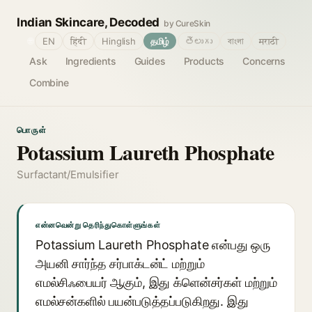
Indian Skincare, Decoded
by CureSkin
🌐
EN
हिंदी
Hinglish
தமிழ்
తెలుగు
বাংলা
मराठी
Ask
Ingredients
Guides
Products
Concerns
Combine
பொருள்
Potassium Laureth Phosphate
Surfactant/Emulsifier
என்னவென்று தெரிந்துகொள்ளுங்கள்
Potassium Laureth Phosphate என்பது ஒரு
அயனி சார்ந்த சர்பாக்டன்ட் மற்றும்
எமல்சிஃபையர் ஆகும், இது க்ளென்சர்கள் மற்றும்
எமல்சன்களில் பயன்படுத்தப்படுகிறது. இது