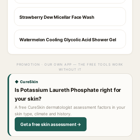
Strawberry Dew Micellar Face Wash
Watermelon Cooling Glycolic Acid Shower Gel
PROMOTION · OUR OWN APP — THE FREE TOOLS WORK
WITHOUT IT
◆ CureSkin
Is Potassium Laureth Phosphate right for
your skin?
A free CureSkin dermatologist assessment factors in your
skin type, climate and history.
Get a free skin assessment →