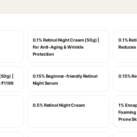
0.1% Retinol Night Cream (50g) |
0.1% Ret
For Anti-Aging & Wrinkle
Reduces 
Protection
(50g) |
0.15% Beginner-friendly Retinol
0.15% Re
h ₹1199
Night Serum
0.5% Retinol Night Cream
1% Encap
Foaming 
Prone Sk