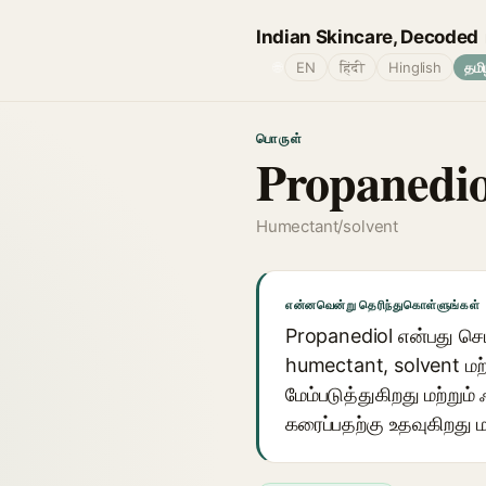
Indian Skincare, Decoded
🌐
EN
हिंदी
Hinglish
தமி
பொருள்
Propanedio
Humectant/solvent
என்னவென்று தெரிந்துகொள்ளுங்கள்
Propanediol என்பது செடி
humectant, solvent மற
மேம்படுத்துகிறது மற்ற
கரைப்பதற்கு உதவுகிறது ம