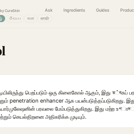
Ask
Ingredients
Guides
Produc
by CureSkin
ழ்
తెలుగు
বাংলা
मराठी
l
யிலிருந்து பெறப்படும் ஒரு கிளைகோல் ஆகும், இது ত்বகப் பரா
்றும் penetration enhancer ஆக பயன்படுத்தப்படுகிறது. இ
ும் ஃபார்முலேஷனின் பரவலை மேம்படுத்துகிறது. இது மற்ற உপ
ற்றும் செயல்திறனை அதிகரிக்க முடியும்.