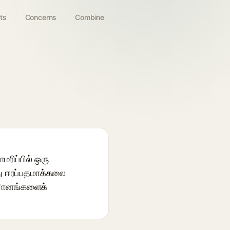
ts
Concerns
Combine
மரிப்பில் ஒரு
து ஈரப்பதமாக்கலை
ாদானங்களைக்