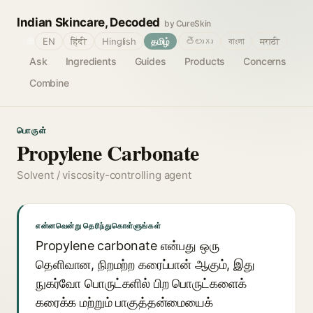
Indian Skincare, Decoded
by CureSkin
🌐
EN
हिंदी
Hinglish
தமிழ்
తెలుగు
বাংলা
मराठी
Ask
Ingredients
Guides
Products
Concerns
Combine
பொருள்
Propylene Carbonate
Solvent / viscosity-controlling agent
என்னவென்று தெரிந்துகொள்ளுங்கள்
Propylene carbonate என்பது ஒரு
தெளிவான, நிறமற்ற கரைப்பான் ஆகும், இது
நுகர்வோ பொருட்களில் பிற பொருட்களைக்
கரைக்க மற்றும் பாகுத்தன்மையைக்