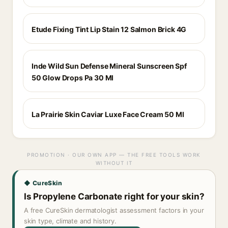
Etude Fixing Tint Lip Stain 12 Salmon Brick 4G
Inde Wild Sun Defense Mineral Sunscreen Spf
50 Glow Drops Pa 30 Ml
La Prairie Skin Caviar Luxe Face Cream 50 Ml
PROMOTION · OUR OWN APP — THE FREE TOOLS WORK
WITHOUT IT
◆ CureSkin
Is Propylene Carbonate right for your skin?
A free CureSkin dermatologist assessment factors in your
skin type, climate and history.