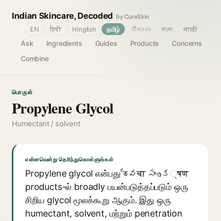
Indian Skincare, Decoded
by CureSkin
🌐
EN
हिंदी
Hinglish
தமிழ்
తెలుగు
বাংলা
मराठी
Ask
Ingredients
Guides
Products
Concerns
Combine
பொருள்
Propylene Glycol
Humectant / solvent
என்னவென்று தெரிந்துகொள்ளுங்கள்
Propylene glycol என்பது ত్వचा సంരక्षण
products-ல் broadly பயன்படுத்தப்படும் ஒரு
சிறிய glycol மூலக்கூறு ஆகும். இது ஒரு
humectant, solvent, மற்றும் penetration