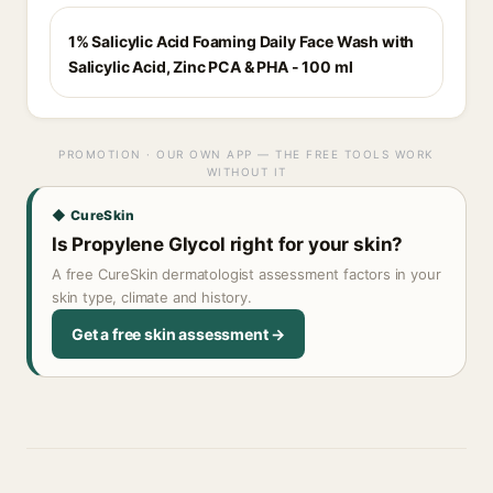
1% Salicylic Acid Foaming Daily Face Wash with
Salicylic Acid, Zinc PCA & PHA - 100 ml
PROMOTION · OUR OWN APP — THE FREE TOOLS WORK
WITHOUT IT
◆ CureSkin
Is Propylene Glycol right for your skin?
A free CureSkin dermatologist assessment factors in your
skin type, climate and history.
Get a free skin assessment →