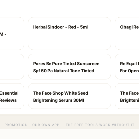
Herbal Sindoor - Red - 5ml
Obagi Re
M -
Pores Be Pure Tinted Sunscreen
Re Equil 
Spf 50 Pa Natural Tone Tinted
For Open
Essential
The Face Shop White Seed
The Face
/Reviews
Brightening Serum 30Ml
Brighten
PROMOTION · OUR OWN APP — THE FREE TOOLS WORK WITHOUT IT