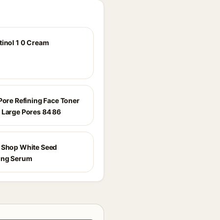
tinol 1 0 Cream
Pore Refining Face Toner
 Large Pores 84 86
 Shop White Seed
ing Serum