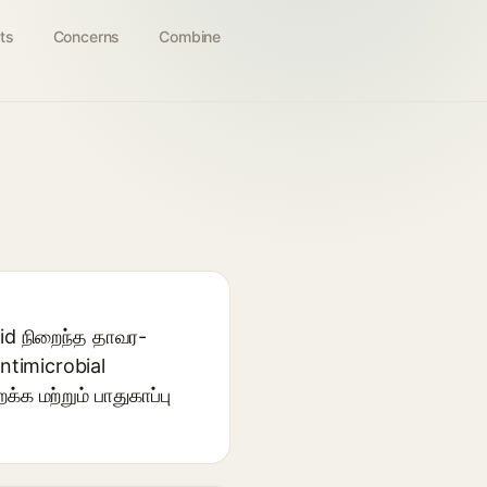
ts
Concerns
Combine
acid நிறைந்த தாவர-
antimicrobial
க மற்றும் பாதுகாப்பு