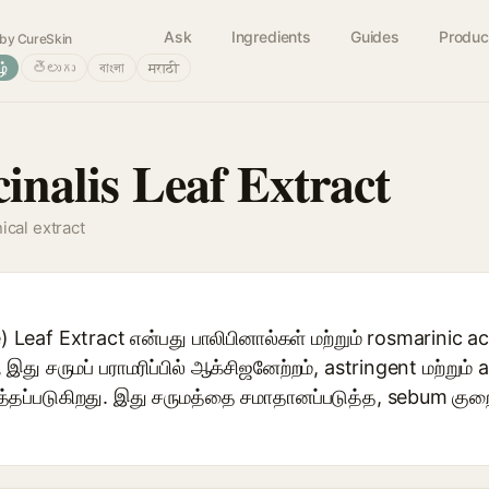
Ask
Ingredients
Guides
Produc
by CureSkin
ழ்
తెలుగు
বাংলা
मराठी
cinalis Leaf Extract
ical extract
e) Leaf Extract என்பது பாலிபினால்கள் மற்றும் rosmarinic 
இது சருமப் பராமரிப்பில் ஆக்சிஜனேற்றம், astringent மற்றும் 
்தப்படுகிறது. இது சருமத்தை சமாதானப்படுத்த, sebum குறைக்