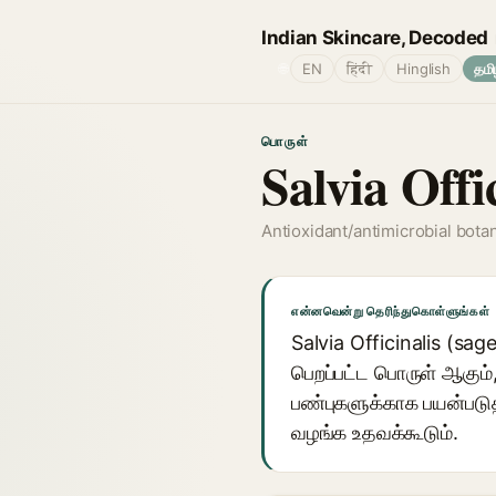
Indian Skincare, Decoded
🌐
EN
हिंदी
Hinglish
தமி
பொருள்
Salvia Offi
Antioxidant/antimicrobial botan
என்னவென்று தெரிந்துகொள்ளுங்கள்
Salvia Officinalis (sag
பெறப்பட்ட பொருள் ஆகும், 
பண்புகளுக்காக பயன்படுத
வழங்க உதவக்கூடும்.