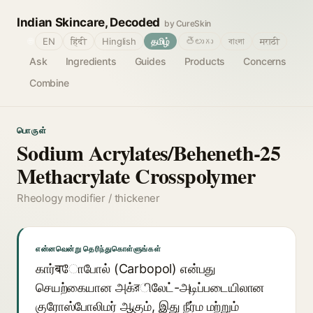
Indian Skincare, Decoded
by CureSkin
🌐
EN
हिंदी
Hinglish
தமிழ்
తెలుగు
বাংলা
मराठी
Ask
Ingredients
Guides
Products
Concerns
Combine
பொருள்
Sodium Acrylates/Beheneth-25
Methacrylate Crosspolymer
Rheology modifier / thickener
என்னவென்று தெரிந்துகொள்ளுங்கள்
கார்बோபோல் (Carbopol) என்பது
செயற்கையான அக்রிலேட்-அடிப்படையிலான
குரோஸ்போலிமர் ஆகும், இது நீர்ம மற்றும்