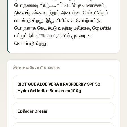
பொருளளவு প্রستुтियில் தடிமனாக்கம்,
நிலைத்தன்மை மற்றும் அமைப்பை மேம்படுத்தப்
பயன்படுகிறது. இது சிகிச்சை செயற்பாட்டு
பொருளாக செயல்படுவதற்கு பதிலாக, ஜெல்லிங்
மற்றும் இமালாய়ிசிங் முகவராக
செயல்படுகிறது.
இந்த தயாரிப்புகளில் உள்ளது
BIOTIQUE ALOE VERA & RASPBERRY SPF 50
Hydra Gel Indian Sunscreen 100g
Epifager Cream