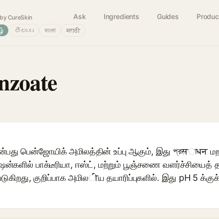
Ask
Ingredients
Guides
Produc
by CureSkin
ழ்
తెలుగు
বাংলা
मराठी
nzoate
பது பென்ஜோயிக் அமிலத்தின் உப்பு ஆகும், இது প্রसাधन மற
்களில் பாக்டீரியா, ஈஸ்ட், மற்றும் பூஞ்சணை வளர்ச்சியைத் தட
படுகிறது, குறிப்பாக அமிலीய தயாரிப்புகளில். இது pH 5 க்குக்