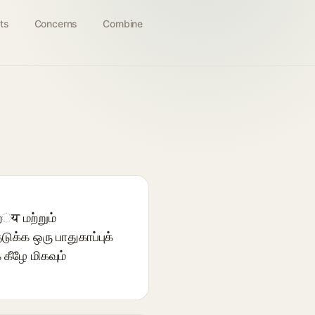
ts
Concerns
Combine
्य மற்றும்
ுக்க ஒரு பாதுகாப்புக்
 கீழே மிகவும்