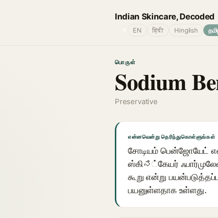
Indian Skincare, Decoded
🌐
EN
हिंदी
Hinglish
தமி
பொருள்
Sodium Be
Preservative
என்னவென்று தெரிந்துகொள்ளுங்கள்
சோடியம் பென்ஜோயேட் என்
ஸ்கிನ்கேயர் ஃபார்முலேஷன
கூறு என்று பயன்படுத்தப்
பயனுள்ளதாக உள்ளது.