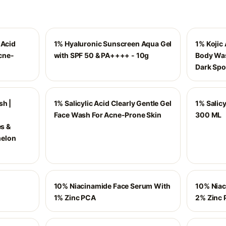
 Acid
1% Hyaluronic Sunscreen Aqua Gel
1% Kojic 
cne-
with SPF 50 & PA++++ - 10g
Body Was
Dark Spo
sh |
1% Salicylic Acid Clearly Gentle Gel
1% Salicy
Face Wash For Acne-Prone Skin
300 ML
es &
melon
10% Niacinamide Face Serum With
10% Niac
1% Zinc PCA
2% Zinc 