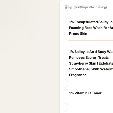
இந்த தயாரிப்புகளில் உள்ளது
1% Encapsulated Salicylic
Foaming Face Wash For A
Prone Skin
1% Salicylic Acid Body Wa
Removes Bacne I Treats
Strawberry Skin I Exfoliat
Smoothens | With Water
Fragrance
1% Vitamin C Toner