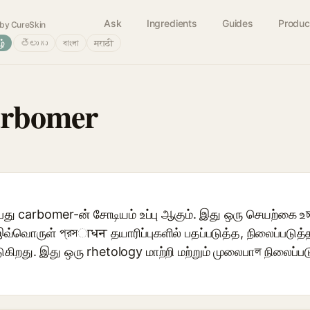
Ask
Ingredients
Guides
Produc
by CureSkin
ழ்
తెలుగు
বাংলা
मराठी
rbomer
ு carbomer-ன் சோடியம் உப்பு ஆகும். இது ஒரு செயற்கை உ
வொருள் প্রসाधन தயாரிப்புகளில் பதப்படுத்த, நிலைப்படுத்
ுகிறது. இது ஒரு rhetology மாற்றி மற்றும் முலைபாল நிலைப்ப