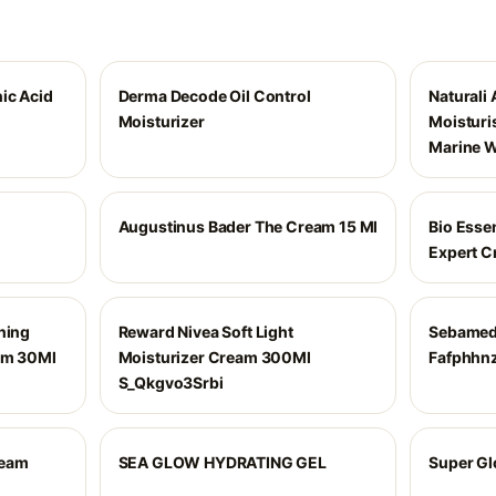
ic Acid
Derma Decode Oil Control
Naturali
Moisturizer
Moisturi
Marine W
Augustinus Bader The Cream 15 Ml
Bio Esse
Expert 
ning
Reward Nivea Soft Light
Sebamed 
rum 30Ml
Moisturizer Cream 300Ml
Fafphhn
S_Qkgvo3Srbi
ream
SEA GLOW HYDRATING GEL
Super Gl