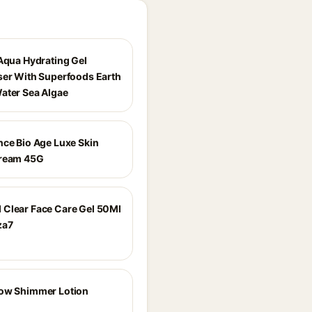
 Aqua Hydrating Gel
ser With Superfoods Earth
ater Sea Algae
nce Bio Age Luxe Skin
Cream 45G
Clear Face Care Gel 50Ml
za7
ow Shimmer Lotion