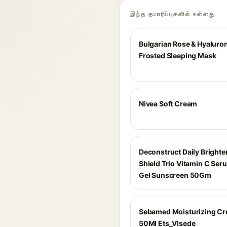
இந்த தயாரிப்புகளில் உள்ளது
Bulgarian Rose & Hyaluron
Frosted Sleeping Mask
Nivea Soft Cream
Deconstruct Daily Brighte
Shield Trio Vitamin C Se
Gel Sunscreen 50Gm
Sebamed Moisturizing C
50Ml Ets_Vlsede