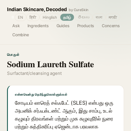
Indian Skincare, Decoded
by CureSkin
🌐
EN
हिंदी
Hinglish
தமிழ்
తెలుగు
বাংলা
मराठी
Ask
Ingredients
Guides
Products
Concerns
Combine
பொருள்
Sodium Laureth Sulfate
Surfactant/cleansing agent
என்னவென்று தெரிந்துகொள்ளுங்கள்
சோடியம் லாரெத் சல்ஃபேட் (SLES) என்பது ஒரு
அயனிக் சர்ஃபக்டண்ட் ஆகும், இது சாம்பு, உடல்
கழுவும் திரவங்கள் மற்றும் முக கழுவுநீரில் நுரை
மற்றும் சுத்திகரிப்பு ஏஜென்டாக பரவலாக