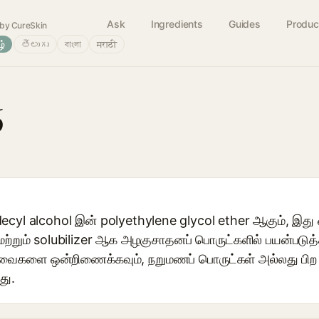
Ask
Ingredients
Guides
Produc
by CureSkin
ழ்
తెలుగు
বাংলা
मराठी
6
decyl alcohol இன் polyethylene glycol ether ஆகும், இது
 மற்றும் solubilizer ஆக அழகுசாதனப் பொருட்களில் பயன்படுத்
 கலவைகளை ஒன்றிணைக்கவும், நறுமணப் பொருட்கள் அல்லது ப
து.