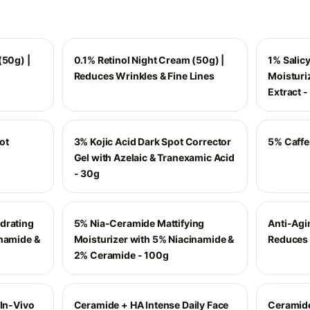
(50g) |
0.1% Retinol Night Cream (50g) |
1% Salicy
Reduces Wrinkles & Fine Lines
Moisturiz
Extract 
ot
3% Kojic Acid Dark Spot Corrector
5% Caffe
Gel with Azelaic & Tranexamic Acid
- 30g
drating
5% Nia-Ceramide Mattifying
Anti-Agi
inamide &
Moisturizer with 5% Niacinamide &
Reduces 
2% Ceramide - 100g
 In-Vivo
Ceramide + HA Intense Daily Face
Ceramide