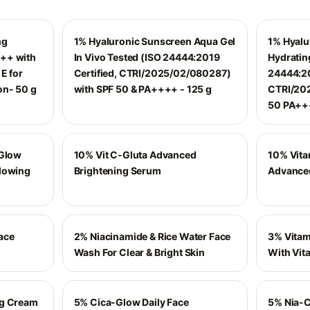
ng
1% Hyaluronic Sunscreen Aqua Gel
1% Hyalu
++ with
In Vivo Tested (ISO 24444:2019
Hydrating
E for
Certified, CTRI/2025/02/080287)
24444:20
on- 50 g
with SPF 50 & PA++++ - 125 g
CTRI/202
50 PA+++
-Glow
10% Vit C-Gluta Advanced
10% Vita
Glowing
Brightening Serum
Advanced
ace
2% Niacinamide & Rice Water Face
3% Vitam
Wash For Clear & Bright Skin
With Vita
ng Cream
5% Cica-Glow Daily Face
5% Nia-C