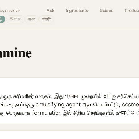
Ask
Ingredients
Guides
Produc
by CureSkin
ழ்
తెలుగు
বাংলা
मराठी
amine
ஒரு கரிம சேர்மமாகும், இது প্রधान முறையில் pH ஐ சரிசெய்ய
்க உதவும் ஒரு emulsifying agent ஆக செயல்பட்டு, cosmet
 இது பொதுவாக formulation இல் சிறிய செறிவுகளில் உপस்