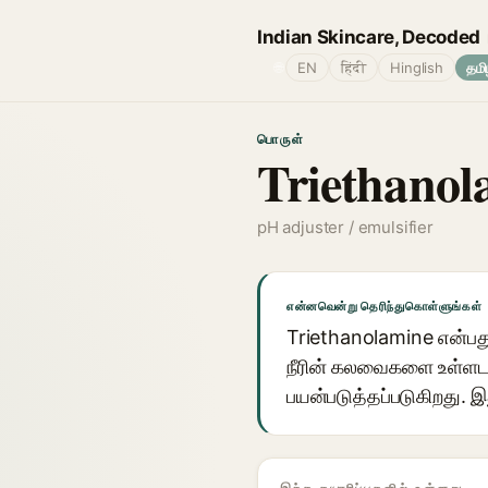
Indian Skincare, Decoded
🌐
EN
हिंदी
Hinglish
தமி
பொருள்
Triethanol
pH adjuster / emulsifier
என்னவென்று தெரிந்துகொள்ளுங்கள்
Triethanolamine என்பது 
நீரின் கலவைகளை உள்ளடக
பயன்படுத்தப்படுகிறது.