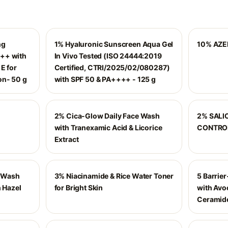
ng
1% Hyaluronic Sunscreen Aqua Gel
10% AZE
++ with
In Vivo Tested (ISO 24444:2019
E for
Certified, CTRI/2025/02/080287)
on- 50 g
with SPF 50 & PA++++ - 125 g
2% Cica-Glow Daily Face Wash
2% SALI
with Tranexamic Acid & Licorice
CONTRO
Extract
e Wash
3% Niacinamide & Rice Water Toner
5 Barrie
h Hazel
for Bright Skin
with Avo
Ceramide