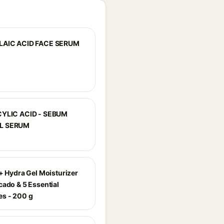
LAIC ACID FACE SERUM
CYLIC ACID - SEBUM
L SERUM
r+ Hydra Gel Moisturizer
cado & 5 Essential
s - 200 g