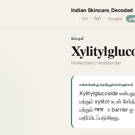
Indian Skincare, Decoded
🌐
EN
हिंदी
Hinglish
தமி
பொருள்
Xylitylgluc
Humectant / moisturizer
என்னவென்று தெரிந்துகொள்ளுங்கள்
Xylitylglucoside என்பத
மற்றும் xylitol உடன் சே
மற்றும் त्वचா barrier ஐ
மதிப்பிடப்படுகிறது.