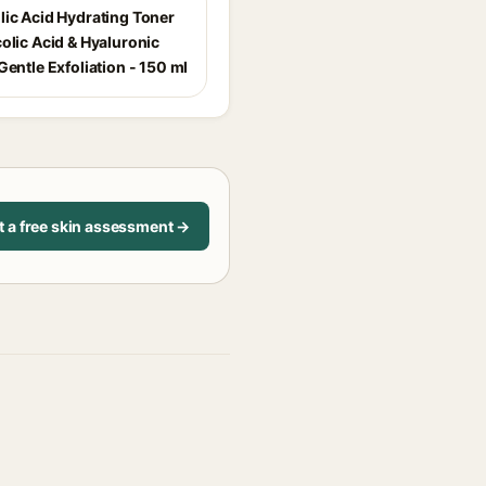
lic Acid Hydrating Toner
olic Acid & Hyaluronic
Gentle Exfoliation - 150 ml
t a free skin assessment →