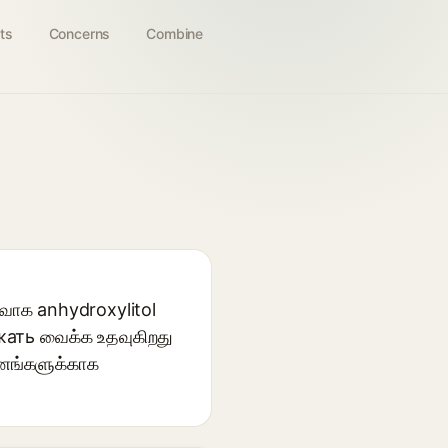
ts
Concerns
Combine
ுவாக anhydroxylitol
держать வைக்க உதவுகிறது
குணங்களுக்காக