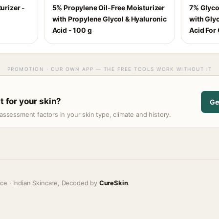
urizer -
5% Propylene Oil-Free Moisturizer
7% Glyco
with Propylene Glycol & Hyaluronic
with Glyc
Acid - 100 g
Acid For 
PROMOTION · OUR OWN APP — THE FREE TOOLS WORK WITHOUT IT
t for your skin?
Ge
assessment factors in your skin type, climate and history.
ice · Indian Skincare, Decoded by
CureSkin
.