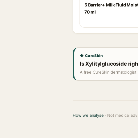
5 Barrier+ Milk Fluid Moist
70 ml
◆ CureSkin
Is Xylitylglucoside righ
A free CureSkin dermatologist 
How we analyse
· Not medical adv