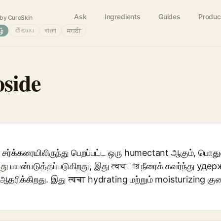
Ask
Ingredients
Guides
Produc
by CureSkin
ழ்
తెలుగు
বাংলা
मराठी
oside
ு சர்க்கரையிலிருந்து பெறப்பட்ட ஒரு humectant ஆகும், பொத
ர்த்து பயன்படுத்தப்படுகிறது, இது त्वचায় நீரைக் கவர்ந்து у
 ஆதரிக்கிறது. இது त्वचा hydrating மற்றும் moisturizing 