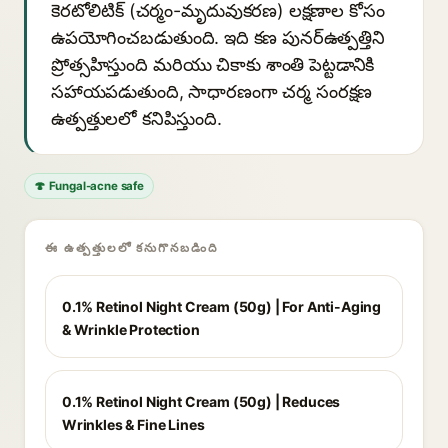
కెరటోలిటిక్ (చర్మం-మృదువుకరణ) లక్షణాల కోసం
ఉపయోగించబడుతుంది. ఇది కణ పునర్ఉత్పత్తిని
ప్రోత్సహిస్తుంది మరియు చికాకు శాంతి పెట్టడానికి
సహాయపడుతుంది, సాధారణంగా చర్మ సంరక్షణ
ఉత్పత్తులలో కనిపిస్తుంది.
🍄 Fungal-acne safe
ఈ ఉత్పత్తులలో కనుగొనబడింది
0.1% Retinol Night Cream (50g) | For Anti-Aging
& Wrinkle Protection
0.1% Retinol Night Cream (50g) | Reduces
Wrinkles & Fine Lines