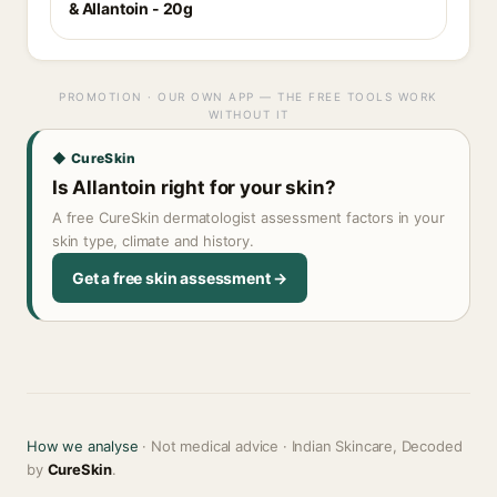
& Allantoin - 20g
PROMOTION · OUR OWN APP — THE FREE TOOLS WORK
WITHOUT IT
◆ CureSkin
Is Allantoin right for your skin?
A free CureSkin dermatologist assessment factors in your
skin type, climate and history.
Get a free skin assessment →
How we analyse
· Not medical advice · Indian Skincare, Decoded
by
CureSkin
.