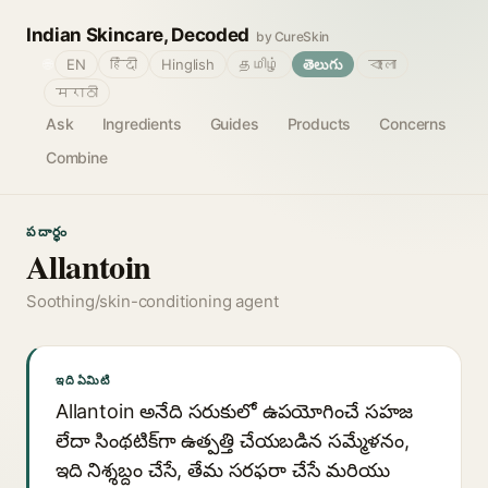
Indian Skincare, Decoded
by CureSkin
🌐
EN
हिंदी
Hinglish
தமிழ்
తెలుగు
বাংলা
मराठी
Ask
Ingredients
Guides
Products
Concerns
Combine
పదార్థం
Allantoin
Soothing/skin-conditioning agent
ఇది ఏమిటి
Allantoin అనేది సరుకులో ఉపయోగించే సహజ
లేదా సింథటిక్‌గా ఉత్పత్తి చేయబడిన సమ్మేళనం,
ఇది నిశ్శబ్దం చేసే, తేమ సరఫరా చేసే మరియు