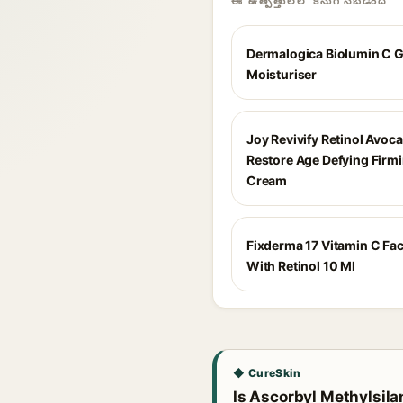
ఈ ఉత్పత్తులలో కనుగొనబడింది
Dermalogica Biolumin C G
Moisturiser
Joy Revivify Retinol Avoc
Restore Age Defying Firm
Cream
Fixderma 17 Vitamin C Fa
With Retinol 10 Ml
◆ CureSkin
Is Ascorbyl Methylsilan