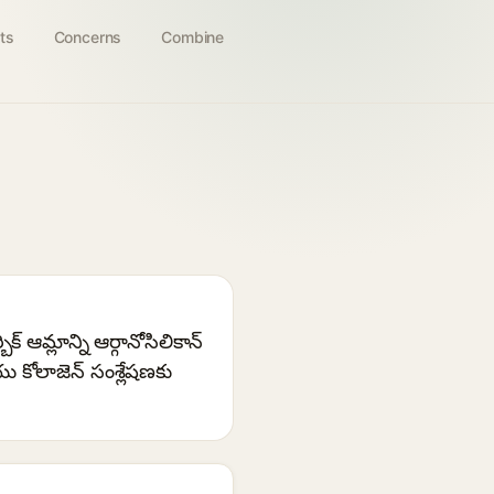
ts
Concerns
Combine
 ఆమ్లాన్ని ఆర్గానోసిలికాన్
యు కోలాజెన్ సంశ్లేషణకు