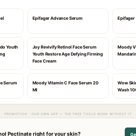
el
Epifager Advance Serum
Epifager
ado Youth
Joy Revivify Retinol Face Serum
Moody Vi
ing
Youth Restore Age Defying Firming
Mandarin
Face Cream
ce Serum
Moody Vitamin C Face Serum 20
Wow Skin
Ml
Wash 100
PROMOTION · OUR OWN APP — THE FREE TOOLS WORK WITHOUT IT
ol Pectinate right for your skin?
Ge