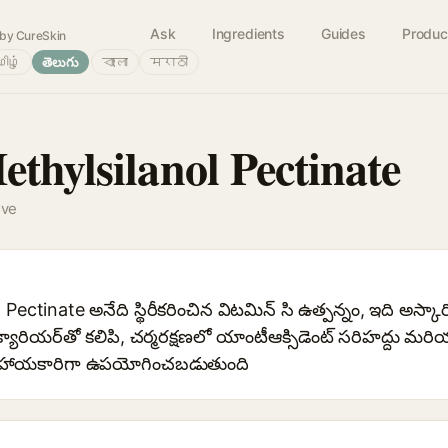
Ask
Ingredients
Guides
Produc
by CureSkin
ிழ்
తెలుగు
বাংলা
मराठी
thylsilanol Pectinate
ive
tinate అనేది స్థిరీకరించిన విటమిన్ సి ఉత్పన్నం, ఇది అస్కార్బిక్
 క్యారియర్‌తో కలిపి, చర్మరక్షణలో యాంటీఆక్సిడెంట్ సరిహద్దు మరి
 సహాయకారిగా ఉపయోగించబడుతుంది