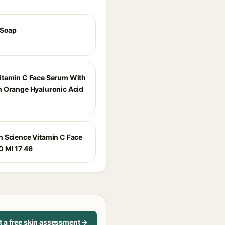
 Soap
tamin C Face Serum With
 Orange Hyaluronic Acid
 Science Vitamin C Face
 Ml 17 46
t a free skin assessment →