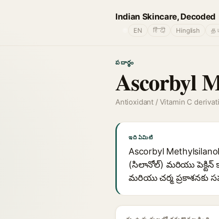
Indian Skincare, Decoded
🌐
EN
हिंदी
Hinglish
தம
పదార్థం
Ascorbyl Me
Antioxidant / Vitamin C derivat
ఇది ఏమిటి
Ascorbyl Methylsilanol Pec
(సిలానోల్) మరియు పెక్టిన్
మరియు చర్మ ప్రకాశనకు