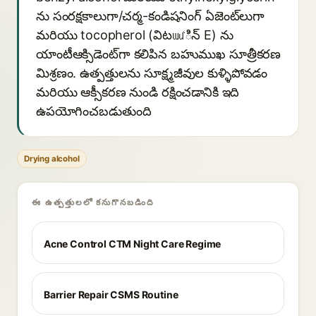
ను సంరక్షకాలుగా/చర్మ-కండిషనింగ్ ఏజెంట్‌లుగా
మరియు tocopherol (విటամిన్ E) ను
యాంటీఆక్సిడెంట్‌గా కలిపిన బహుముఖ సూత్రీకరణ
మిశ్రణం. ఉత్పత్తులను సూక్ష్మజీవుల కుళ్ళిపోవడం
మరియు ఆక్సీకరణ నుండి రక్షించడానికి ఇది
ఉపయోగించబడుతుంది
Drying alcohol
ఈ ఉత్పత్తులలో కనుగొనబడింది
Acne Control CTM Night Care Regime
Barrier Repair CSMS Routine