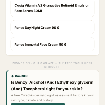
Cosiq Vitamin A 2 Granactive Retinoid Emulsion
Face Serum 30Ml
Renee Day Night Cream 90 G
Renee Immortal Face Cream 50 G
PROMOTION · OUR OWN APP — THE FREE TOOLS WORK
WITHOUT IT
◆ CureSkin
Is Benzyl Alcohol (And) Ethylhexylglycerin
(And) Tocopherol right for your skin?
A free CureSkin dermatologist assessment factors in your
skin type, climate and history.