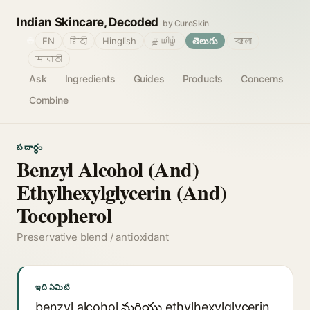
Indian Skincare, Decoded
by CureSkin
🌐
EN
हिंदी
Hinglish
தமிழ்
తెలుగు
বাংলা
मराठी
Ask
Ingredients
Guides
Products
Concerns
Combine
పదార్థం
Benzyl Alcohol (And)
Ethylhexylglycerin (And)
Tocopherol
Preservative blend / antioxidant
ఇది ఏమిటి
benzyl alcohol మరియు ethylhexylglycerin