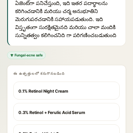
ఏజెంట్‌గా పనిచేస్తుంది, ఇది ఇతర పదార్థాలను
కరిగించడానికి మరియు చర్మ అనుభూతిని
మెరుగుపరచడానికి సహాయపడుతుంది. ఇది
విస్తృతంగా సురక్షితమైనది మరియు చాలా మందికి
సున్నితత్వం కలిగించనిది గా పరిగణించబడుతుంది
🍄 Fungal-acne safe
ఈ ఉత్పత్తులలో కనుగొనబడింది
0.1% Retinol Night Cream
0.3% Retinol + Ferulic Acid Serum