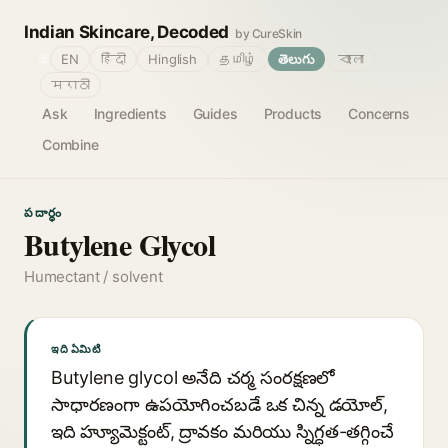
Indian Skincare, Decoded
by CureSkin
🌐
EN
हिंदी
Hinglish
தமிழ்
తెలుగు
বাংলা
मराठी
Ask
Ingredients
Guides
Products
Concerns
Combine
పదార్థం
Butylene Glycol
Humectant / solvent
ఇది ఏమిటి
Butylene glycol అనేది చర్మ సంరక్షణలో
సాధారణంగా ఉపయోగించబడే ఒక చిన్న డయోల్,
ఇది హ్యూమెక్టంట్, ద్రావకం మరియు స్నిగ్ధత-తగ్గించే