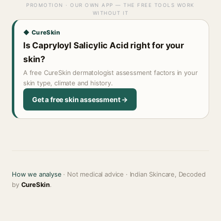
PROMOTION · OUR OWN APP — THE FREE TOOLS WORK
WITHOUT IT
◆ CureSkin
Is Capryloyl Salicylic Acid right for your
skin?
A free CureSkin dermatologist assessment factors in your
skin type, climate and history.
Get a free skin assessment →
How we analyse
· Not medical advice · Indian Skincare, Decoded
by
CureSkin
.