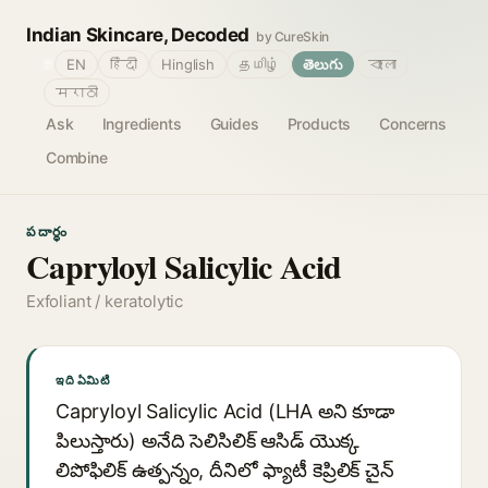
Indian Skincare, Decoded
by CureSkin
🌐
EN
हिंदी
Hinglish
தமிழ்
తెలుగు
বাংলা
मराठी
Ask
Ingredients
Guides
Products
Concerns
Combine
పదార్థం
Capryloyl Salicylic Acid
Exfoliant / keratolytic
ఇది ఏమిటి
Capryloyl Salicylic Acid (LHA అని కూడా
పిలుస్తారు) అనేది సెలిసిలిక్ ఆసిడ్ యొక్క
లిపోఫిలిక్ ఉత్పన్నం, దీనిలో ఫ్యాటీ కెప్రిలిక్ చైన్