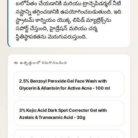
బలోపేతం చేయడానికి మరియు ట్రాన్సెపిడర్మల్ నీటి
నష్టాన్ని తగ్గించడానికి ఉపయోగించబడుతుంది. ఇది
స్ట్రాటమ్ కార్నియం యొక్క లిపిడ్ మ్యాట్రిక్స్‌ను
సపోర్ట్ చేస్తుంది, హైడ్రేషన్ మరియు చర్మ
స్థితిస్థాపకతను మెరుగుపరుస్తుంది.
ఈ ఉత్పత్తులలో కనుగొనబడింది
2.5% Benzoyl Peroxide Gel Face Wash with
Glycerin & Allantoin for Active Acne - 100 ml
3% Kojic Acid Dark Spot Corrector Gel with
Azelaic & Tranexamic Acid - 30g