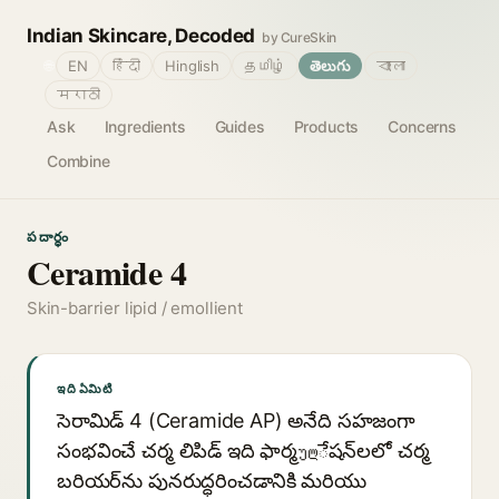
Indian Skincare, Decoded
by CureSkin
🌐
EN
हिंदी
Hinglish
தமிழ்
తెలుగు
বাংলা
मराठी
Ask
Ingredients
Guides
Products
Concerns
Combine
పదార్థం
Ceramide 4
Skin-barrier lipid / emollient
ఇది ఏమిటి
సెరామిడ్ 4 (Ceramide AP) అనేది సహజంగా
సంభవించే చర్మ లిపిడ్ ఇది ఫార్మულేషన్‌లలో చర్మ
బరియర్‌ను పునరుద్ధరించడానికి మరియు