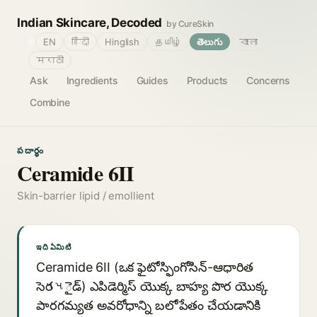
Indian Skincare, Decoded
by CureSkin
🌐
EN
हिंदी
Hinglish
தமிழ்
తెలుగు
বাংলা
मराठी
Ask
Ingredients
Guides
Products
Concerns
Combine
పదార్థం
Ceramide 6II
Skin-barrier lipid / emollient
ఇది ఏమిటి
Ceramide 6II (ఒక ఫైటోస్ఫింగోసిన్-ఆధారిత
సెరામైడ్) ఎపిడెర్మిస్ యొక్క బాహ్య పొర యొక్క
పారగమ్యత అవరోధాన్ని బలోపేతం చేయడానికి