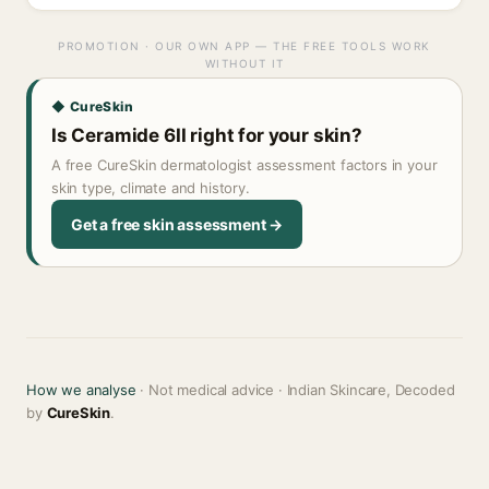
PROMOTION · OUR OWN APP — THE FREE TOOLS WORK
WITHOUT IT
◆ CureSkin
Is Ceramide 6II right for your skin?
A free CureSkin dermatologist assessment factors in your
skin type, climate and history.
Get a free skin assessment →
How we analyse
· Not medical advice · Indian Skincare, Decoded
by
CureSkin
.