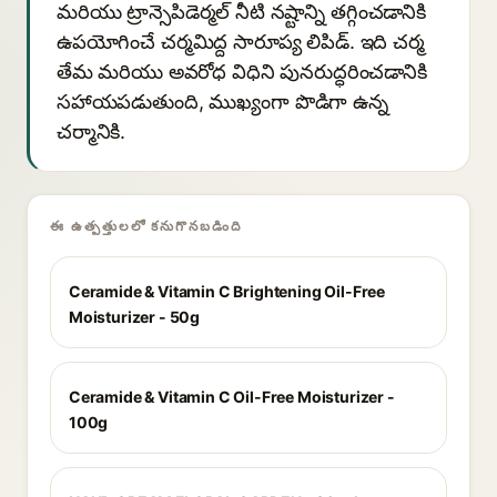
మరియు ట్రాన్సెపిడెర్మల్ నీటి నష్టాన్ని తగ్గించడానికి
ఉపయోగించే చర్మమిద్ద సారూప్య లిపిడ్. ఇది చర్మ
తేమ మరియు అవరోధ విధిని పునరుద్ధరించడానికి
సహాయపడుతుంది, ముఖ్యంగా పొడిగా ఉన్న
చర్మానికి.
ఈ ఉత్పత్తులలో కనుగొనబడింది
Ceramide & Vitamin C Brightening Oil-Free
Moisturizer - 50g
Ceramide & Vitamin C Oil-Free Moisturizer -
100g