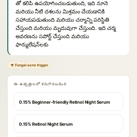
తో కలిపి ఉపయోగించబడుతుంది, ఇది నూనె
మరియు నీటి దశలను మిశ్రమం చేయడానికి
సహాయపడుతుంది మరియు చర్మాన్ని పరిస్థితి
చేస్తుంది మరియు మృదువుగా చేస్తుంది. ఇది చర్మ
అవరణను సపోర్ట్ చేస్తుంది మరియు
ఫార్ములేషన్‌లకు
🍄 Fungal-acne trigger
ఈ ఉత్పత్తులలో కనుగొనబడింది
0.15% Beginner-friendly Retinol Night Serum
0.15% Retinol Night Serum