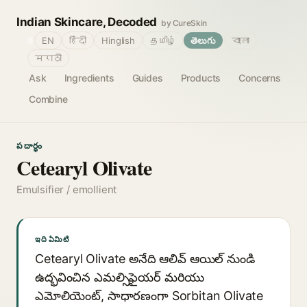
Indian Skincare, Decoded
by CureSkin
🌐
EN
हिंदी
Hinglish
தமிழ்
తెలుగు
বাংলা
मराठी
Ask
Ingredients
Guides
Products
Concerns
Combine
పదార్థం
Cetearyl Olivate
Emulsifier / emollient
ఇది ఏమిటి
Cetearyl Olivate అనేది ఆలివ్ ఆయిల్ నుండి
ఉద్భవించిన ఎమల్సిఫైయర్ మరియు
ఎమోలియెంట్, సాధారణంగా Sorbitan Olivate