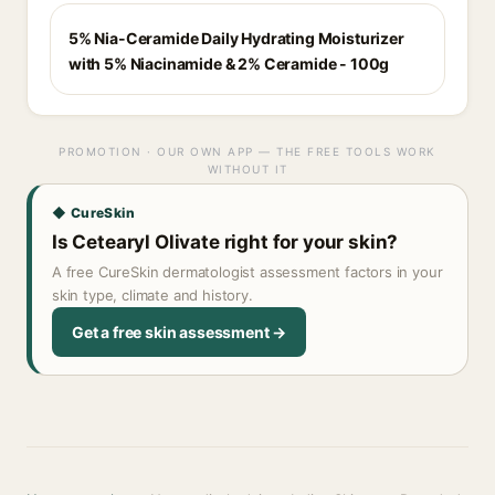
5% Nia-Ceramide Daily Hydrating Moisturizer
with 5% Niacinamide & 2% Ceramide - 100g
PROMOTION · OUR OWN APP — THE FREE TOOLS WORK
WITHOUT IT
◆ CureSkin
Is Cetearyl Olivate right for your skin?
A free CureSkin dermatologist assessment factors in your
skin type, climate and history.
Get a free skin assessment →