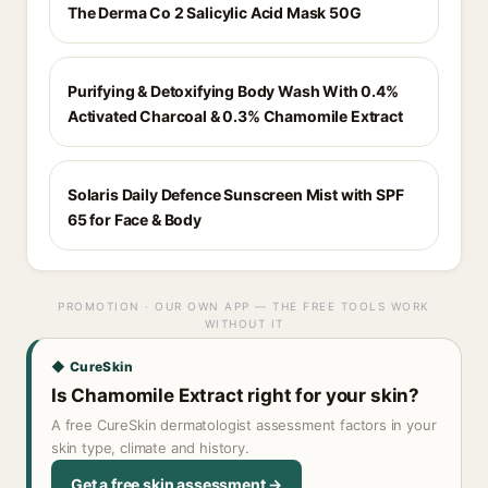
The Derma Co 2 Salicylic Acid Mask 50G
Purifying & Detoxifying Body Wash With 0.4%
Activated Charcoal & 0.3% Chamomile Extract
Solaris Daily Defence Sunscreen Mist with SPF
65 for Face & Body
PROMOTION · OUR OWN APP — THE FREE TOOLS WORK
WITHOUT IT
◆ CureSkin
Is Chamomile Extract right for your skin?
A free CureSkin dermatologist assessment factors in your
skin type, climate and history.
Get a free skin assessment →