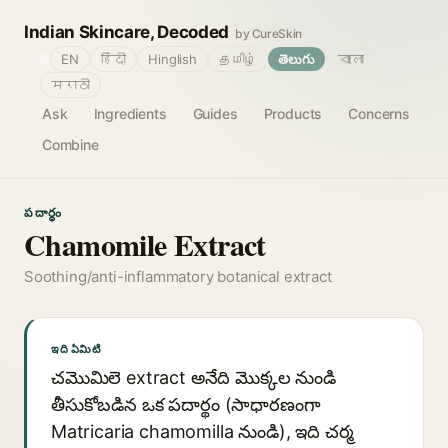
Indian Skincare, Decoded
by CureSkin
🌐
EN
हिंदी
Hinglish
தமிழ்
తెలుగు
বাংলা
मराठी
Ask
Ingredients
Guides
Products
Concerns
Combine
పదార్థం
Chamomile Extract
Soothing/anti-inflammatory botanical extract
ఇది ఏమిటి
చమొమిలె extract అనేది మొక్కల నుండి
తీసుకోబడిన ఒక పదార్థం (సాధారణంగా
Matricaria chamomilla నుండి), ఇది చర్మ