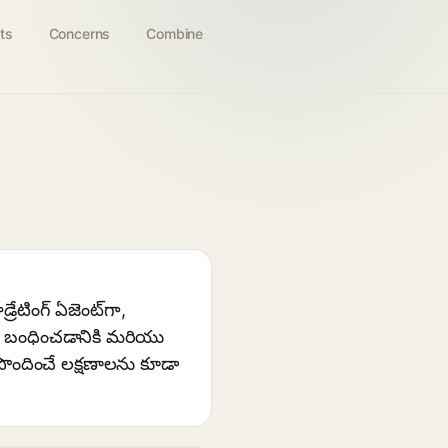
ts
Concerns
Combine
రేటింగ్ ఏజెంట్‌గా,
ని బంధించడానికి మరియు
ందించే లక్షణాలను కూడా