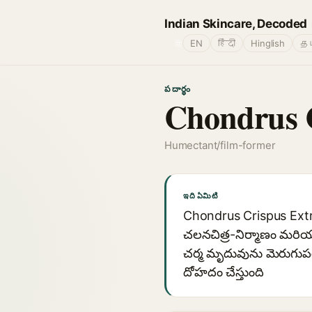
Indian Skincare, Decoded
🌐
EN
हिंदी
Hinglish
தம
పదార్థం
Chondrus C
Humectant/film-former
ఇది ఏమిటి
Chondrus Crispus Extract,
చలనచిత్ర-నిర్మాణం మరియ
చర్మ మృదువును మెరుగుప
దోహదం చేస్తుంది