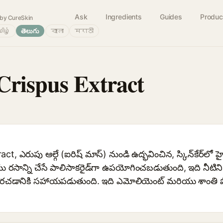
Ask
Ingredients
Guides
Produc
by CureSkin
ிழ்
తెలుగు
বাংলা
मराठी
rispus Extract
 ఎరుపు ఆల్గే (ఐరిష్ మాస్) నుండి ఉద్భవించిన, స్కిన్‌కేర్‌లో హైడ్
ు రసాన్ని చేసే పాలిసాకరైడ్‌గా ఉపయోగించబడుతుంది, ఇది నీటి
రచడానికి సహాయపడుతుంది. ఇది ఎమోలియెంట్ మరియు శాంతి పొ