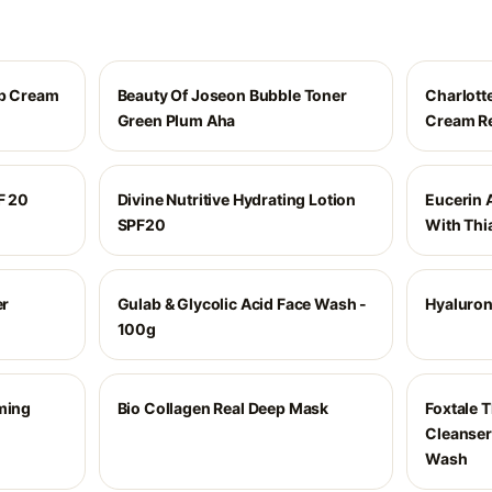
ep Cream
Beauty Of Joseon Bubble Toner
Charlott
Green Plum Aha
Cream Re
F 20
Divine Nutritive Hydrating Lotion
Eucerin 
SPF20
With Thi
er
Gulab & Glycolic Acid Face Wash -
Hyaluron
100g
aming
Bio Collagen Real Deep Mask
Foxtale T
Cleanser 
Wash