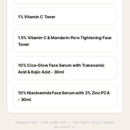
1% Vitamin C Toner
1.5% Vitamin C & Mandarin Pore Tightening Face
Toner
10% Cica-Glow Face Serum with Tranexamic
Acid & Kojic Acid - 30ml
10% Niacinamide Face Serum with 2% Zinc PCA
- 30ml
PROMOTION · OUR OWN APP — THE FREE TOOLS WORK
WITHOUT IT