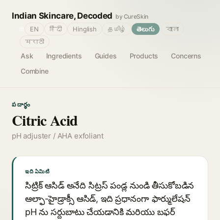
Indian Skincare, Decoded
by CureSkin
🌐
EN
हिंदी
Hinglish
தமிழ்
తెలుగు
বাংলা
मराठी
Ask
Ingredients
Guides
Products
Concerns
Combine
పదార్థం
Citric Acid
pH adjuster / AHA exfoliant
ఇది ఏమిటి
సిట్రిక్ ఆసిడ్ అనేది సిట్రస్ పండ్ల నుండి తీసుకోబడిన
ఆల్ఫా-హైడ్రాక్సీ ఆసిడ్, ఇది ప్రధానంగా ఫార్ములేషన్
pH ను సర్దుబాటు చేయడానికి మరియు బఫర్