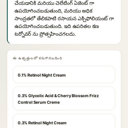
చేయడానికి మరియు చెలేటింగ్ ఏజెంట్ గా
ఉపయోగించబడుతుంది, మరియు అధిక
సాంద్రతలో తేలికపాటి రసాయన ఎక్సిఫోలియంట్ గా
ఉపయోగించబడుతుంది. ఇది ఉపరితల కణ
టర్నోవర్ ను ప్రోత్సహించగలదు.
ఈ ఉత్పత్తులలో కనుగొనబడింది
0.1% Retinol Night Cream
0.3% Glycolic Acid & Cherry Blossom Frizz
Control Serum Creme
0.3% Retinol Night Cream