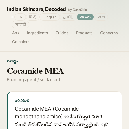
Indian Skincare, Decoded
by CureSkin
🌐
EN
हिंदी
Hinglish
தமிழ்
తెలుగు
বাংলা
मराठी
Ask
Ingredients
Guides
Products
Concerns
Combine
పదార్థం
Cocamide MEA
Foaming agent / surfactant
ఇది ఏమిటి
Cocamide MEA (Cocamide
monoethanolamide) అనేది కొబ్బరి నూనె
నుండి తీసుకోబడిన నాన్-ఐనిక్ సర్ఫ్యాక్టెంట్, ఇది