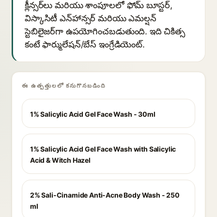
క్లీన్సర్‌లు మరియు శాంపూలలో ఫోమ్ బూస్టర్,
విస్కాసిటీ ఎన్‌హాన్సర్ మరియు ఎమల్షన్
స్టెబిలైజర్‌గా ఉపయోగించబడుతుంది. ఇది చికిత్స
కంటే ఫార్ములేషన్/బేస్ ఇంగ్రేడియెంట్.
ఈ ఉత్పత్తులలో కనుగొనబడింది
1% Salicylic Acid Gel Face Wash - 30ml
1% Salicylic Acid Gel Face Wash with Salicylic
Acid & Witch Hazel
2% Sali-Cinamide Anti-Acne Body Wash - 250
ml